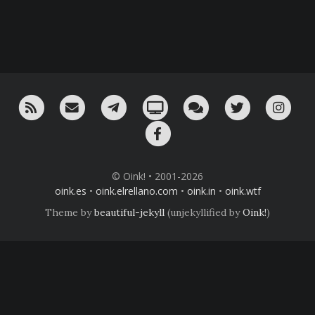
RSS
¡Mándame un email!
¡Nuestro canal en Telegram!
Oink! TV
Charla con nosotros 
Twitter
Ins
Facebook
© Oink! • 2001-2026
oink.es
•
oink.elrellano.com
•
oink.in
•
oink.wtf
Theme by
beautiful-jekyll
(unjekyllified by
Oink!
)