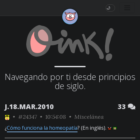
🌙
Navegando por ti desde principios
de siglo.
J.18.MAR.2010
33
•
#24347
• 10:54:08 •
Miscelánea
¿
Cómo funciona la homeopatía
? (En inglés).