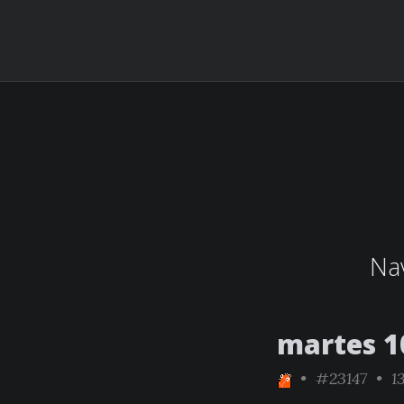
Nav
martes 1
•
#23147
• 13