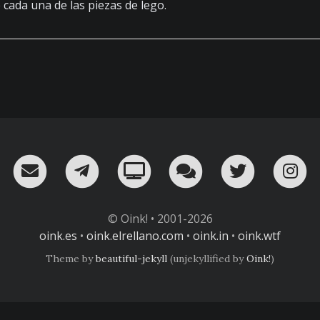
 cada una de las piezas de lego.
RSS
¡Mándame un email!
¡Nuestro canal en Telegram!
Oink! TV
Charla con nosot
Twitter
I
© Oink! • 2001-2026
oink.es
•
oink.elrellano.com
•
oink.in
•
oink.wtf
Theme by
beautiful-jekyll
(unjekyllified by
Oink!
)