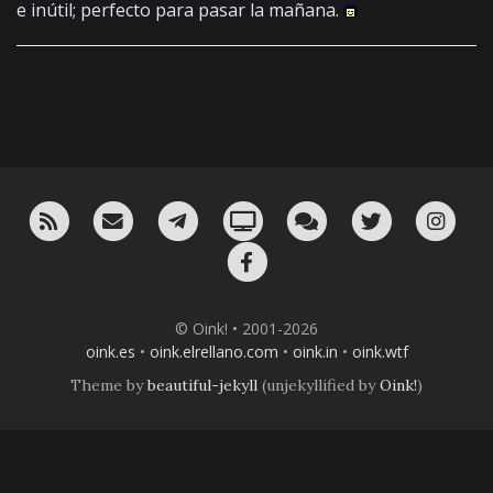
e inútil; perfecto para pasar la mañana.
RSS
¡Mándame un email!
¡Nuestro canal en Telegram!
Oink! TV
Charla con nosotros 
Twitter
Ins
Facebook
© Oink! • 2001-2026
oink.es
•
oink.elrellano.com
•
oink.in
•
oink.wtf
Theme by
beautiful-jekyll
(unjekyllified by
Oink!
)