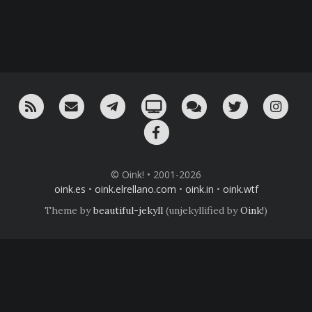
RSS
¡Mándame un email!
¡Nuestro canal en Telegram!
Oink! TV
Charla con nosotros 
Twitter
Ins
Facebook
© Oink! • 2001-2026
oink.es
•
oink.elrellano.com
•
oink.in
•
oink.wtf
Theme by
beautiful-jekyll
(unjekyllified by
Oink!
)