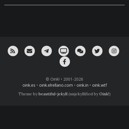
RSS
¡Mándame un email!
¡Nuestro canal en Telegram!
Oink! TV
Charla con nosotros 
Twitter
Ins
Facebook
© Oink! • 2001-2026
oink.es
•
oink.elrellano.com
•
oink.in
•
oink.wtf
Theme by
beautiful-jekyll
(unjekyllified by
Oink!
)