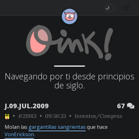
🌙
Navegando por ti desde principios
de siglo.
J.09.JUL.2009
67
•
#21983
• 09:56:25 •
Inventos/Compras
Molan las
gargantillas sangrientas
que hace
VonErickson
.