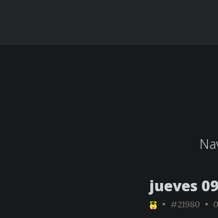
Nav
jueves 09
•
#21980
• 0