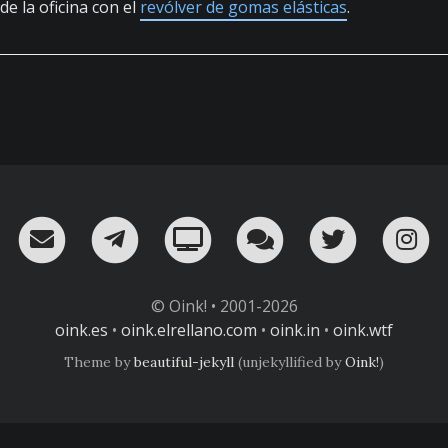
 de la oficina con el
revólver de gomas elásticas
.
RSS
¡Mándame un email!
¡Nuestro canal en Telegram!
Oink! TV
Charla con nosot
Twitter
I
© Oink! • 2001-2026
oink.es
•
oink.elrellano.com
•
oink.in
•
oink.wtf
Theme by
beautiful-jekyll
(unjekyllified by
Oink!
)