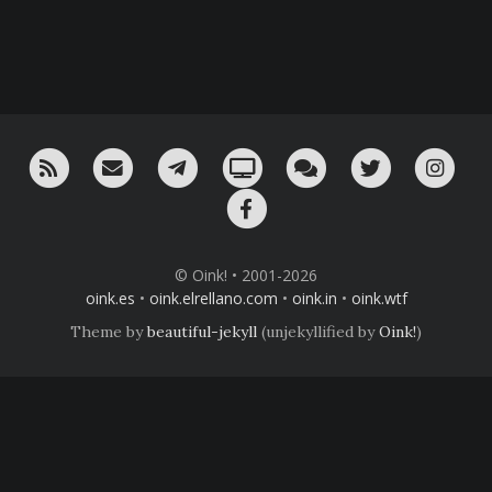
RSS
¡Mándame un email!
¡Nuestro canal en Telegram!
Oink! TV
Charla con nosotros 
Twitter
Ins
Facebook
© Oink! • 2001-2026
oink.es
•
oink.elrellano.com
•
oink.in
•
oink.wtf
Theme by
beautiful-jekyll
(unjekyllified by
Oink!
)