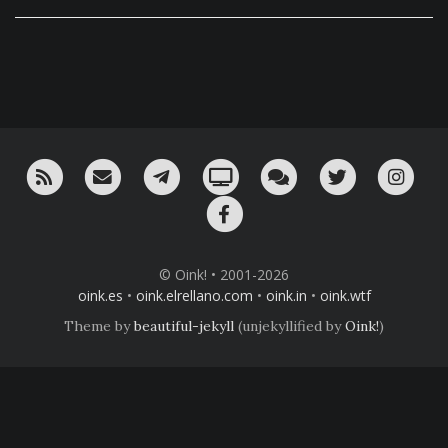
RSS
¡Mándame un email!
¡Nuestro canal en Telegram!
Oink! TV
Charla con nosotros 
Twitter
Ins
Facebook
© Oink! • 2001-2026
oink.es
•
oink.elrellano.com
•
oink.in
•
oink.wtf
Theme by
beautiful-jekyll
(unjekyllified by
Oink!
)