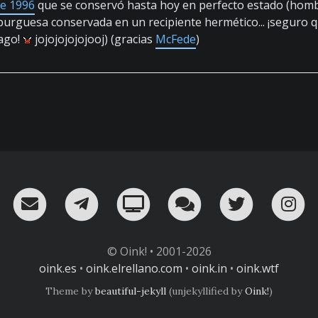
e 1996
que se conservó hasta hoy en perfecto estado (hombr
urguesa conservada en un recipiente hermético... ¡seguro 
ago!
jojojojojojooj) (gracias
McFede
)
RSS
¡Mándame un email!
¡Nuestro canal en Telegram!
Oink! TV
Charla con nosot
Twitter
I
© Oink! • 2001-2026
oink.es
•
oink.elrellano.com
•
oink.in
•
oink.wtf
Theme by
beautiful-jekyll
(unjekyllified by
Oink!
)