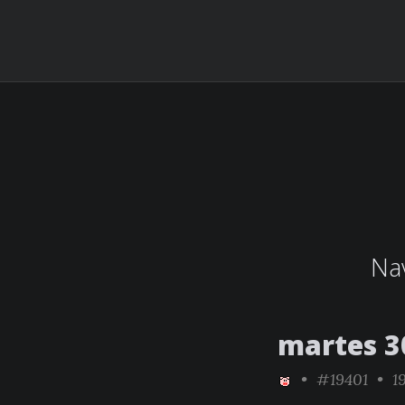
Nav
martes 3
•
#19401
• 19