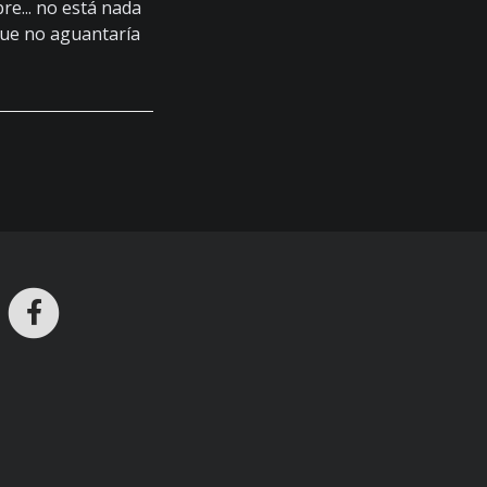
e... no está nada
que no aguantaría
ros en Telegram
nstagram
Facebook