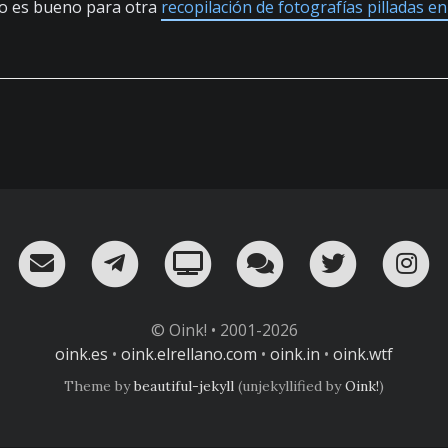
o es bueno para otra
recopilación de fotografías pilladas 
RSS
¡Mándame un email!
¡Nuestro canal en Telegram!
Oink! TV
Charla con nosot
Twitter
I
© Oink! • 2001-2026
oink.es
•
oink.elrellano.com
•
oink.in
•
oink.wtf
Theme by
beautiful-jekyll
(unjekyllified by
Oink!
)