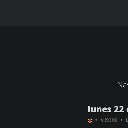
Nav
lunes 22
•
#19308
• 1