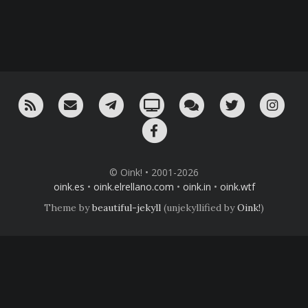
RSS
¡Mándame un email!
¡Nuestro canal en Telegram!
Oink! TV
Charla con nosotros 
Twitter
Ins
Facebook
© Oink! • 2001-2026
oink.es
•
oink.elrellano.com
•
oink.in
•
oink.wtf
Theme by
beautiful-jekyll
(unjekyllified by
Oink!
)