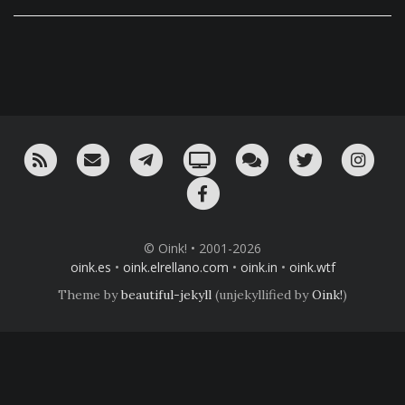
RSS
¡Mándame un email!
¡Nuestro canal en Telegram!
Oink! TV
Charla con nosotros 
Twitter
Ins
Facebook
© Oink! • 2001-2026
oink.es
•
oink.elrellano.com
•
oink.in
•
oink.wtf
Theme by
beautiful-jekyll
(unjekyllified by
Oink!
)