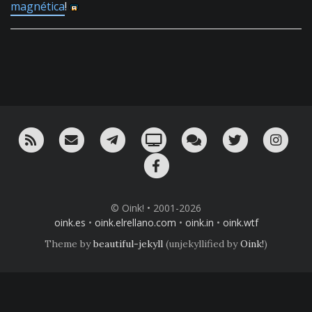
magnética
!
RSS
¡Mándame un email!
¡Nuestro canal en Telegram!
Oink! TV
Charla con nosotros 
Twitter
Ins
Facebook
© Oink! • 2001-2026
oink.es
•
oink.elrellano.com
•
oink.in
•
oink.wtf
Theme by
beautiful-jekyll
(unjekyllified by
Oink!
)