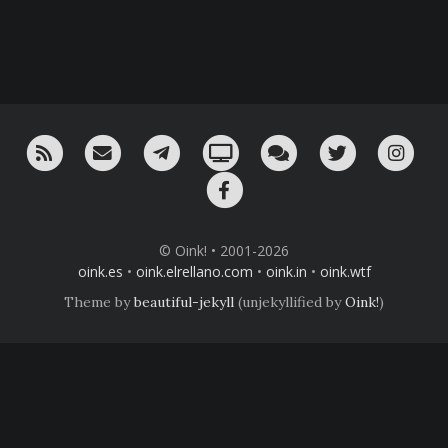
RSS
¡Mándame un email!
¡Nuestro canal en Telegram!
Oink! TV
Charla con nosotros 
Twitter
Ins
Facebook
© Oink! • 2001-2026
oink.es
•
oink.elrellano.com
•
oink.in
•
oink.wtf
Theme by
beautiful-jekyll
(unjekyllified by
Oink!
)