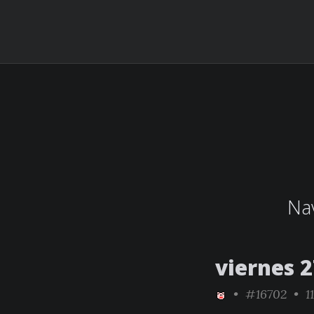
Nav
viernes 2
•
#16702
• 11