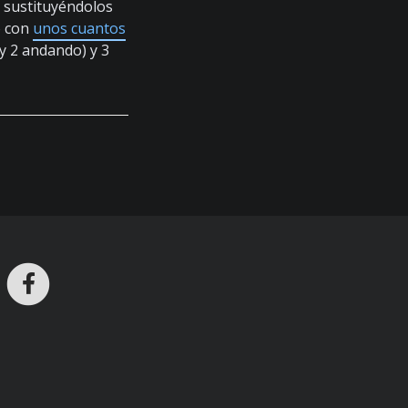
 sustituyéndolos
o con
unos cuantos
 2 andando) y 3
ros en Telegram
nstagram
Facebook