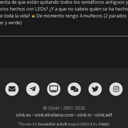
uenta de que están quitando todos los semáforos antiguos y
ros hechos con LEDs? ¿Y a que no sabeis quién se ha hech
e toda la vida?
De momento tengo 4 muñecos (2 parados y
ar y verde)
RSS
¡Mándame un email!
¡Nuestro canal en Telegram!
Oink! TV
Charla con nosot
Twitter
I
© Oink! • 2001-2026
oink.es
•
oink.elrellano.com
•
oink.in
•
oink.wtf
Theme by
beautiful-jekyll
(unjekyllified by
Oink!
)