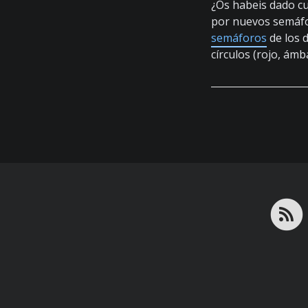
¿Os habeis dado c
por nuevos semáfo
semáforos
de los d
círculos (rojo, ámb