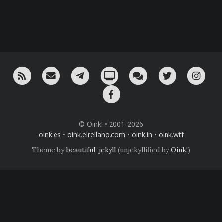
RSS
¡Mándame un email!
¡Nuestro canal en Telegram!
Oink! TV
Charla con nosotros 
Twitter
Ins
Facebook
© Oink! • 2001-2026
oink.es
•
oink.elrellano.com
•
oink.in
•
oink.wtf
Theme by
beautiful-jekyll
(unjekyllified by
Oink!
)