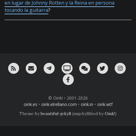
en lugar de Johnny Rotten y la Reina en persona
tocando la guitarra
?
RSS
¡Mándame un email!
¡Nuestro canal en Telegram!
Oink! TV
Charla con nosotros 
Twitter
Ins
Facebook
© Oink! • 2001-2026
oink.es
•
oink.elrellano.com
•
oink.in
•
oink.wtf
Theme by
beautiful-jekyll
(unjekyllified by
Oink!
)