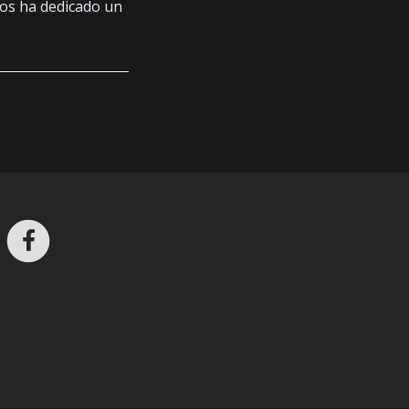
os ha dedicado un
ros en Telegram
nstagram
Facebook