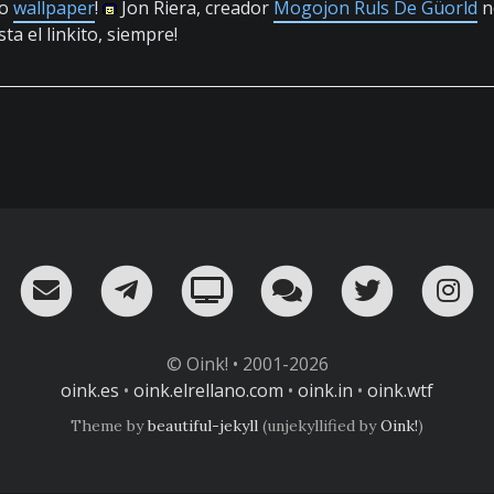
vo
wallpaper
!
Jon Riera, creador
Mogojon Ruls De Güorld
n
asta el linkito, siempre!
RSS
¡Mándame un email!
¡Nuestro canal en Telegram!
Oink! TV
Charla con nosot
Twitter
I
© Oink! • 2001-2026
oink.es
•
oink.elrellano.com
•
oink.in
•
oink.wtf
Theme by
beautiful-jekyll
(unjekyllified by
Oink!
)