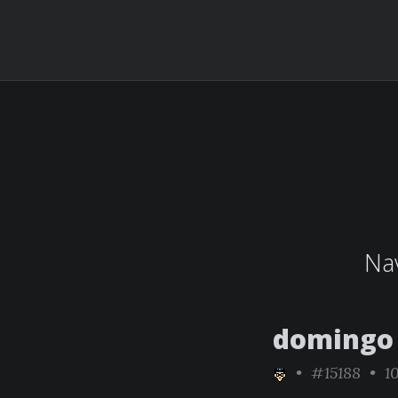
Nav
domingo 
•
#15188
• 10