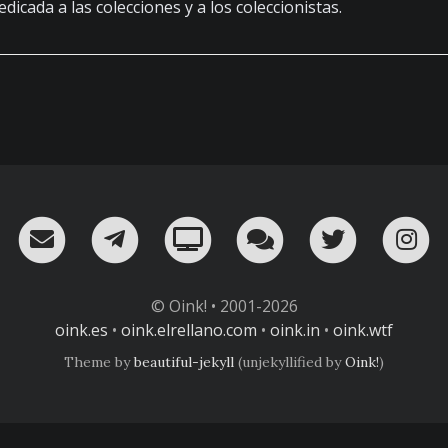
dicada a las colecciones y a los coleccionistas.
RSS
¡Mándame un email!
¡Nuestro canal en Telegram!
Oink! TV
Charla con nosot
Twitter
I
© Oink! • 2001-2026
oink.es
•
oink.elrellano.com
•
oink.in
•
oink.wtf
Theme by
beautiful-jekyll
(unjekyllified by
Oink!
)