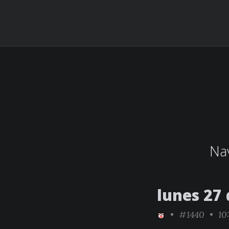
Nav
lunes 27
•
#1440
• 10