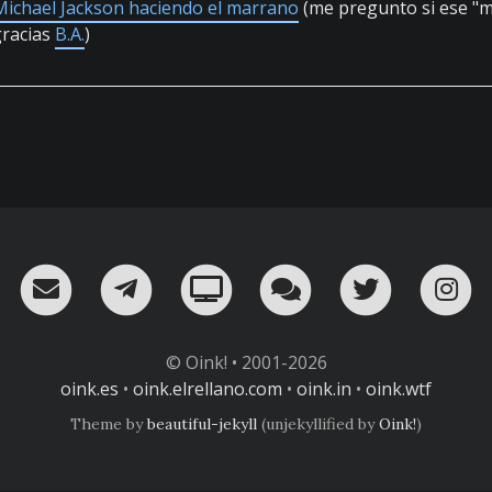
ichael Jackson haciendo el marrano
(me pregunto si ese "m
gracias
B.A.
)
RSS
¡Mándame un email!
¡Nuestro canal en Telegram!
Oink! TV
Charla con nosot
Twitter
I
© Oink! • 2001-2026
oink.es
•
oink.elrellano.com
•
oink.in
•
oink.wtf
Theme by
beautiful-jekyll
(unjekyllified by
Oink!
)