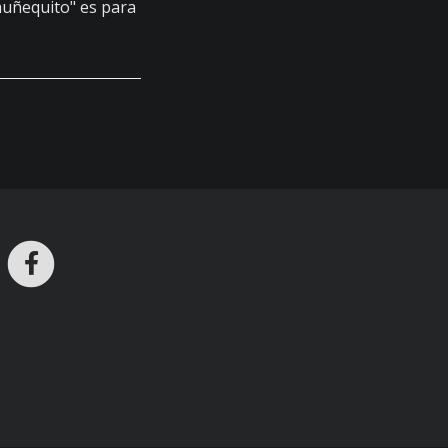
uñequito" es para
ros en Telegram
nstagram
Facebook