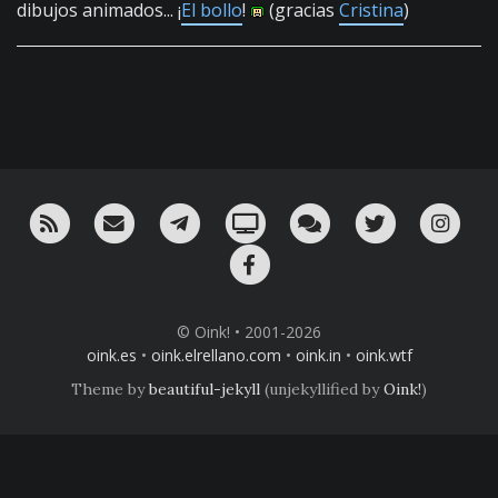
dibujos animados... ¡
El bollo
!
(gracias
Cristina
)
RSS
¡Mándame un email!
¡Nuestro canal en Telegram!
Oink! TV
Charla con nosotros 
Twitter
Ins
Facebook
© Oink! • 2001-2026
oink.es
•
oink.elrellano.com
•
oink.in
•
oink.wtf
Theme by
beautiful-jekyll
(unjekyllified by
Oink!
)