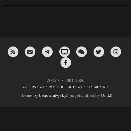
RSS
¡Mándame un email!
¡Nuestro canal en Telegram!
Oink! TV
Charla con nosotros 
Twitter
Ins
Facebook
© Oink! • 2001-2026
oink.es
•
oink.elrellano.com
•
oink.in
•
oink.wtf
Theme by
beautiful-jekyll
(unjekyllified by
Oink!
)