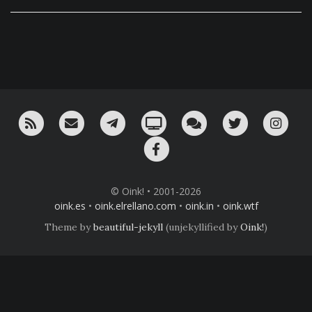
RSS
¡Mándame un email!
¡Nuestro canal en Telegram!
Oink! TV
Charla con nosotros 
Twitter
Ins
Facebook
© Oink! • 2001-2026
oink.es
•
oink.elrellano.com
•
oink.in
•
oink.wtf
Theme by
beautiful-jekyll
(unjekyllified by
Oink!
)