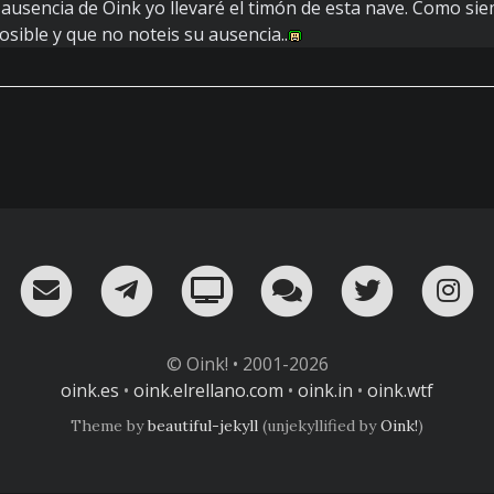
a ausencia de Oink yo llevaré el timón de esta nave. Como si
osible y que no noteis su ausencia..
RSS
¡Mándame un email!
¡Nuestro canal en Telegram!
Oink! TV
Charla con nosot
Twitter
I
© Oink! • 2001-2026
oink.es
•
oink.elrellano.com
•
oink.in
•
oink.wtf
Theme by
beautiful-jekyll
(unjekyllified by
Oink!
)