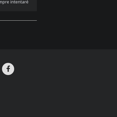
empre intentaré
ros en Telegram
nstagram
Facebook