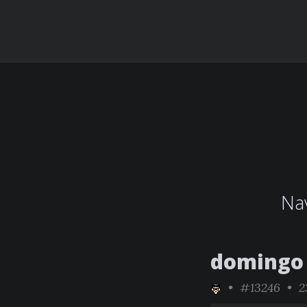
Nav
domingo 
•
#13246
• 23