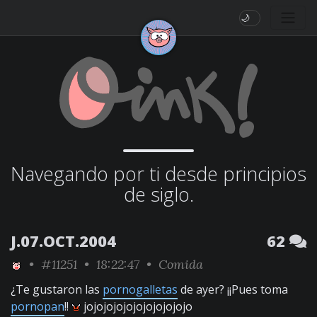
🌙
Navegando por ti desde principios
de siglo.
J.07.OCT.2004
62
•
#11251
• 18:22:47 •
Comida
¿Te gustaron las
pornogalletas
de ayer? ¡¡Pues toma
pornopan
!!
jojojojojojojojojojojo