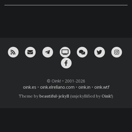
RSS
¡Mándame un email!
¡Nuestro canal en Telegram!
Oink! TV
Charla con nosotros 
Twitter
Ins
Facebook
© Oink! • 2001-2026
oink.es
•
oink.elrellano.com
•
oink.in
•
oink.wtf
Theme by
beautiful-jekyll
(unjekyllified by
Oink!
)