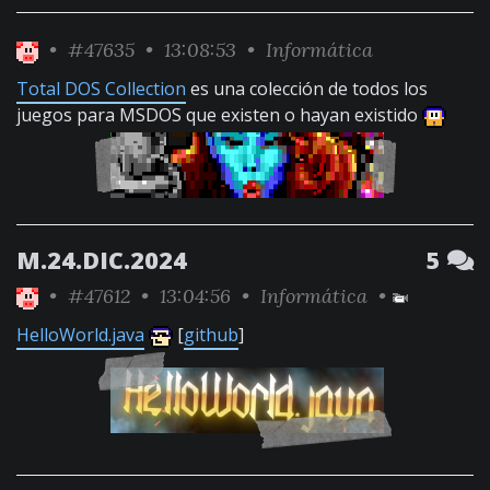
•
#47635
• 13:08:53 •
Informática
Total DOS Collection
es una colección de todos los
juegos para MSDOS que existen o hayan existido
M.24.DIC.2024
5
•
#47612
• 13:04:56 •
Informática
•
HelloWorld.java
[
github
]