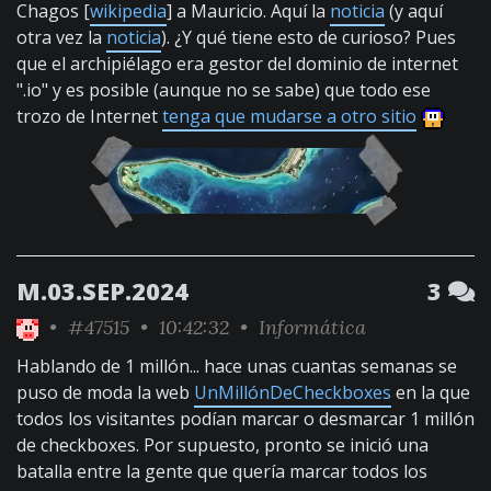
Chagos [
wikipedia
] a Mauricio. Aquí la
noticia
(y aquí
otra vez la
noticia
). ¿Y qué tiene esto de curioso? Pues
que el archipiélago era gestor del dominio de internet
".io" y es posible (aunque no se sabe) que todo ese
trozo de Internet
tenga que mudarse a otro sitio
M.03.SEP.2024
3
•
#47515
• 10:42:32 •
Informática
Hablando de 1 millón... hace unas cuantas semanas se
puso de moda la web
UnMillónDeCheckboxes
en la que
todos los visitantes podían marcar o desmarcar 1 millón
de checkboxes. Por supuesto, pronto se inició una
batalla entre la gente que quería marcar todos los