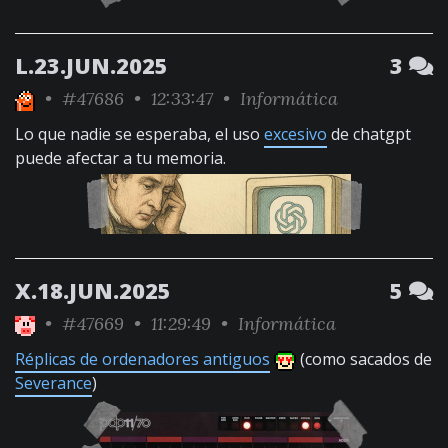
L.23.JUN.2025
3
•
#47686
• 12:33:47 •
Informática
Lo que nadie se esperaba, el uso
excesivo
de chatgpt
puede afectar a tu memoria.
X.18.JUN.2025
5
•
#47669
• 11:29:49 •
Informática
Réplicas de ordenadores antiguos
(como sacados de
Severance
)