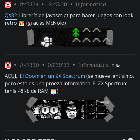
•
#47334
• 12:45:00 •
Informática
QX82
. Librería de Javascript para hacer juegos con look
retro
(gracias McNolo)
•
#47330
• 08:39:33 •
Informática
•
ACUL
:
El Doom en un ZX Spectrum
(se mueve lentísimo,
pero esto es una proeza informática. El ZX Spectrum
tenía 48Kb de RAM
)