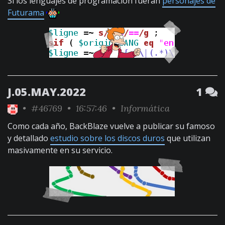
Si los lenguajes de programación fueran
personajes de
Futurama
J.05.MAY.2022
1
•
#46769
• 16:57:46 •
Informática
Como cada año, BackBlaze vuelve a publicar su famoso
y detallado
estudio sobre los discos duros
que utilizan
masivamente en su servicio.