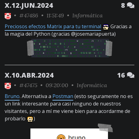
X.12.JUN.2024
8
•
#47486
• 11:51:49 •
Informática
Preciosos efectos Matrix para tu terminal
Gracias a
la magia del Python (gracias @josemariapuerta)
X.10.ABR.2024
16
•
#47475
• 09:20:00 •
Informática
Bruno
. Alternativa a
Postman
(esto seguramente no es
un link interesante para casi ninguno de nuestros
visitantes, pero a mí me viene bien para acordarme de
probarlo
)