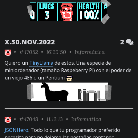
X.30.NOV.2022
2
•
#47052
• 16:29:50 •
Informática
Quiero un
TinyLlama
de estos. Una especie de
miniordenador (tamaño Raspeberry Pi) con el poder de
un viejo 486 o un Pentium
•
#47048
• 11:12:13 •
Informática
JSONHero
. Todo lo que tu programador preferido
necesita para no dejarse las pestañas contando