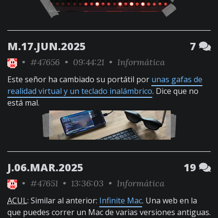
M.17.JUN.2025
7
•
#47656
• 09:44:21 •
Informática
Este señor ha cambiado su portátil por
unas gafas de
realidad virtual y un teclado inalámbrico
. Dice que no
está mal.
J.06.MAR.2025
19
•
#47651
• 13:36:03 •
Informática
ACUL
: Similar al anterior:
Infinite Mac
. Una web en la
que puedes correr un Mac de varias versiones antiguas.