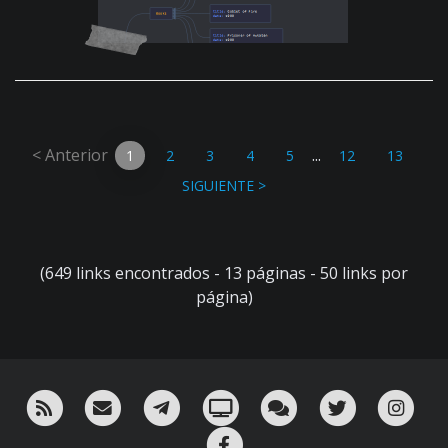
< Anterior
...
1
2
3
4
5
12
13
SIGUIENTE >
(649 links encontrados - 13 páginas - 50 links por
página)
RSS
¡Mándame un email!
¡Nuestro canal en Telegram!
Oink! TV
Charla con nosotros 
Twitter
Ins
Facebook