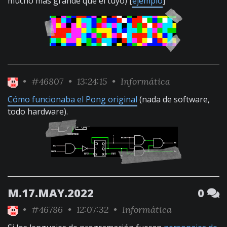
mucho más grande que el tuyo) [
ejemplo
]
•
#46807
• 13:24:15 •
Informática
Cómo funcionaba el Pong original
(nada de software,
todo hardware).
M.17.MAY.2022
0
•
#46786
• 12:07:32 •
Informática