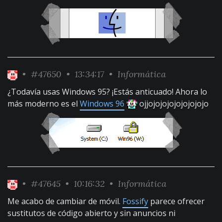
•
#47650
• 13:34:17 •
Informática
¿Todavía usas Windows 95? ¡Estás anticuado! Ahora lo
más moderno es el
Windows 96
ojjojojojojojojojojo
•
#47645
• 10:16:32 •
Informática
Me acabo de cambiar de móvil.
Fossify
parece ofrecer
sustitutos de código abierto y sin anuncios ni