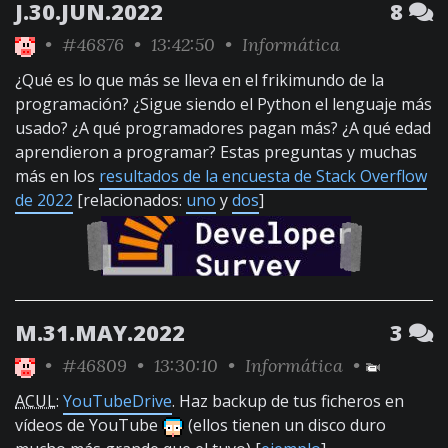
J.30.JUN.2022
8
•
#46876
• 13:42:50 •
Informática
¿Qué es lo que más se lleva en el frikimundo de la
programación? ¿Sigue siendo el Python el lenguaje más
usado? ¿A qué programadores pagan más? ¿A qué edad
aprendieron a programar? Estas preguntas y muchas
más en los
resultados de la encuesta de Stack Overflow
de 2022
[relacionados:
uno
y
dos
]
M.31.MAY.2022
3
•
#46809
• 13:30:10 •
Informática
•
ACUL
:
YouTubeDrive
. Haz backup de tus ficheros en
vídeos de YouTube
(ellos tienen un disco duro