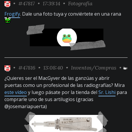
•
#47817
• 17:39:14 •
Fotografía
Frogify
. Dale una foto tuya y conviértete en una rana
•
#47816
• 13:08:40 •
Inventos/Compras
•
¿Quieres ser el MacGyver de las ganzúas y abrir
puertas como un profesional de las radiografías? Mira
este vídeo
y luego pásate por la tienda del
Sr. Lishi
para
comprarle uno de sus artilugios (gracias
@josemariapuerta)