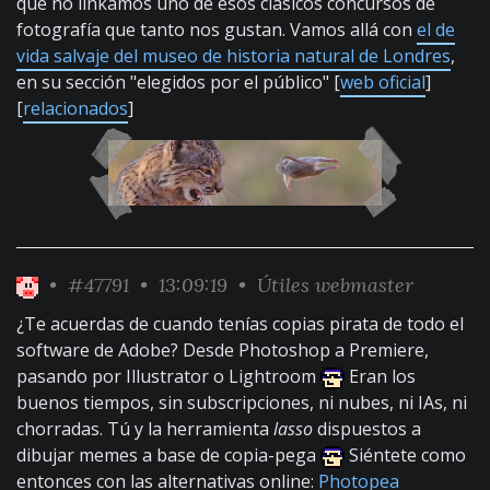
que no linkamos uno de esos clásicos concursos de
fotografía que tanto nos gustan. Vamos allá con
el de
vida salvaje del museo de historia natural de Londres
,
en su sección "elegidos por el público" [
web oficial
]
[
relacionados
]
•
#47791
• 13:09:19 •
Útiles webmaster
¿Te acuerdas de cuando tenías copias pirata de todo el
software de Adobe? Desde Photoshop a Premiere,
pasando por Illustrator o Lightroom
Eran los
buenos tiempos, sin subscripciones, ni nubes, ni IAs, ni
chorradas. Tú y la herramienta
lasso
dispuestos a
dibujar memes a base de copia-pega
Siéntete como
entonces con las alternativas online:
Photopea