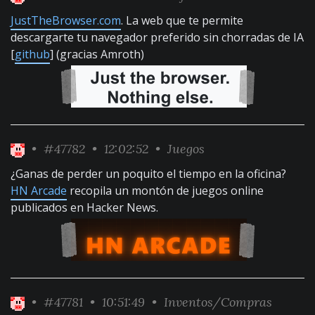
JustTheBrowser.com
. La web que te permite
descargarte tu navegador preferido sin chorradas de IA
[
github
] (gracias Amroth)
•
#47782
• 12:02:52 •
Juegos
¿Ganas de perder un poquito el tiempo en la oficina?
HN Arcade
recopila un montón de juegos online
publicados en Hacker News.
•
#47781
• 10:51:49 •
Inventos/Compras