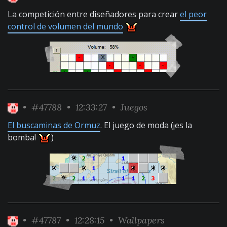
La competición entre diseñadores para crear
el peor
control de volumen del mundo
•
#47788
• 12:33:27 •
Juegos
El buscaminas de Ormuz
. El juego de moda (¡es la
bomba!
)
•
#47787
• 12:28:15 •
Wallpapers