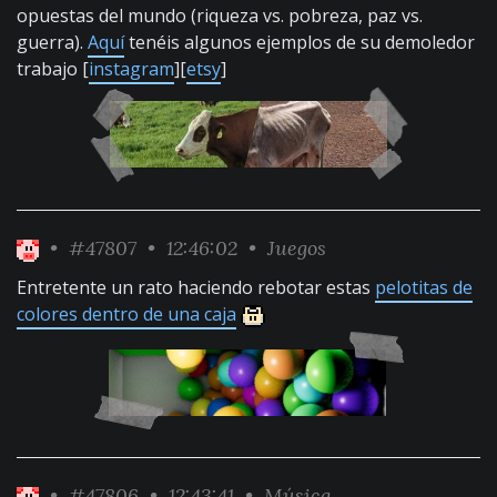
opuestas del mundo (riqueza vs. pobreza, paz vs.
guerra).
Aquí
tenéis algunos ejemplos de su demoledor
trabajo [
instagram
][
etsy
]
•
#47807
• 12:46:02 •
Juegos
Entretente un rato haciendo rebotar estas
pelotitas de
colores dentro de una caja
•
#47806
• 12:43:41 •
Música