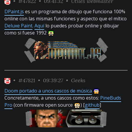
•
#47822
• 09:41:32 •
Útiles webmaster
DPaint.js
es un programa de dibujo que funciona 100%
online con las mismas funciones y aspecto que el mítico
Deluxe Paint
.
Aquí
lo puedes probar online y dibujar
como si fuese 1992
•
#47821
• 09:39:27 •
Geeks
Doom portado a unos cascos de música
Concretamente, a unos cascos como estos:
PineBuds
Pro
(con firmware open source
) [
github
]