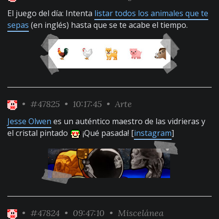
El juego del día: Intenta
listar todos los animales que te
sepas
(en inglés) hasta que se te acabe el tiempo.
•
#47825
• 10:17:45 •
Arte
Jesse Olwen
es un auténtico maestro de las vidrieras y
el cristal pintado
¡Qué pasada! [
instagram
]
•
#47824
• 09:47:10 •
Miscelánea