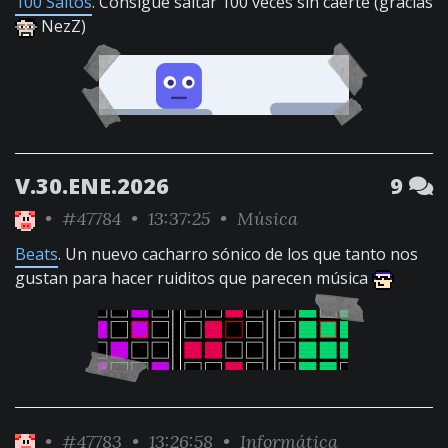
100 Saltos
. Consigue saltar 100 veces sin caerte (gracias
NezZ)
V.30.ENE.2026
9
•
#47784
• 13:37:25 •
Música
Beats
. Un nuevo cacharro sónico de los que tanto nos
gustan para hacer ruiditos que parecen música
•
#47783
• 13:26:58 •
Informática