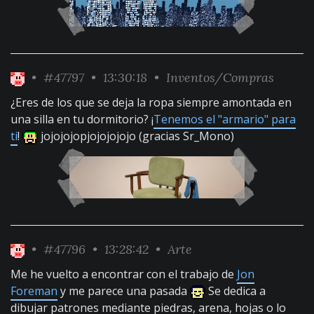
•
#47797
• 13:30:18 •
Inventos/Compras
¿Eres de los que se deja la ropa siempre amontada en
una silla en tu dormitorio? ¡
Tenemos el "armario" para
ti
!
jojojojopjojojojojo (gracias Sr_Mono)
•
#47796
• 13:28:42 •
Arte
Me he vuelto a encontrar con el trabajo de
Jon
Foreman
y me parece una pasada
Se dedica a
dibujar patrones mediante piedras, arena, hojas o lo