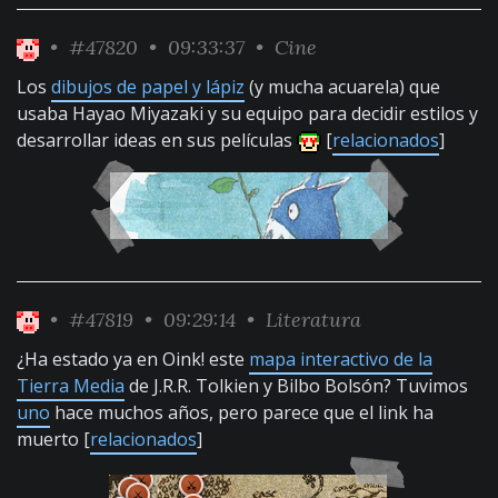
•
#47820
• 09:33:37 •
Cine
Los
dibujos de papel y lápiz
(y mucha acuarela) que
usaba Hayao Miyazaki y su equipo para decidir estilos y
desarrollar ideas en sus películas
[
relacionados
]
•
#47819
• 09:29:14 •
Literatura
¿Ha estado ya en Oink! este
mapa interactivo de la
Tierra Media
de J.R.R. Tolkien y Bilbo Bolsón? Tuvimos
uno
hace muchos años, pero parece que el link ha
muerto [
relacionados
]