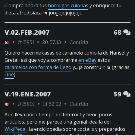
¡Compra ahora tus
hormigas culonas
y enriquece tu
dieta afrodisíaca!
joojjojojojojojo
V.02.FEB.2007
68
•
#15851
• 20:57:13 •
Comida
Quiero hacerme casas de caramelo como la de Hansel y
Gretel, así que voy a comprarme
en eBay
estos
caramelos con forma de Lego
y... ¡a construir!
(gracias
One
)
V.19.ENE.2007
59
•
#15801
• 14:52:22 •
Comida
Aún lleva poco tiempo en Internet y tiene pocos
artículos, pero me parece una genial idea la del
WikiPedal
, la enciclopedia sobre coctails y preparados