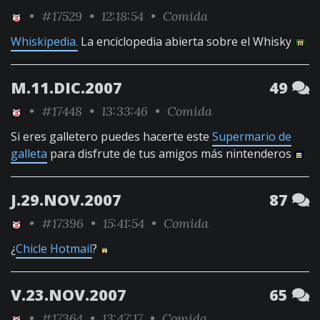
•
#17529
• 12:18:54 •
Comida
Whiskipedia.
La enciclopedia abierta sobre el Whisky
M.11.DIC.2007
49
•
#17448
• 13:33:46 •
Comida
Si eres galletero puedes hacerte este
Supermario de
galleta
para disfrute de tus amigos más nintenderos
J.29.NOV.2007
87
•
#17396
• 15:41:54 •
Comida
¿
Chicle Hotmail
?
V.23.NOV.2007
65
•
#17364
• 13:47:17 •
Comida