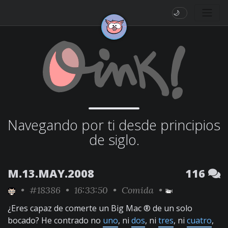
🌙
Navegando por ti desde principios
de siglo.
M.13.MAY.2008
116
•
#18386
• 16:33:50 •
Comida
•
¿Eres capaz de comerte un Big Mac ® de un solo
bocado? He contrado no
uno
, ni
dos
, ni
tres
, ni
cuatro
,