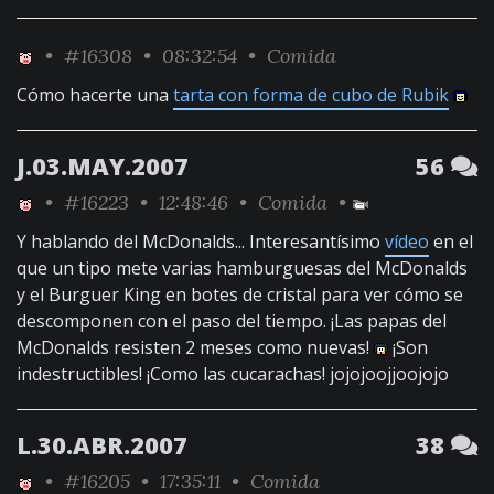
•
#16308
• 08:32:54 •
Comida
Cómo hacerte una
tarta con forma de cubo de Rubik
J.03.MAY.2007
56
•
#16223
• 12:48:46 •
Comida
•
Y hablando del McDonalds... Interesantísimo
vídeo
en el
que un tipo mete varias hamburguesas del McDonalds
y el Burguer King en botes de cristal para ver cómo se
descomponen con el paso del tiempo. ¡Las papas del
McDonalds resisten 2 meses como nuevas!
¡Son
indestructibles! ¡Como las cucarachas! jojojoojjoojojo
L.30.ABR.2007
38
•
#16205
• 17:35:11 •
Comida