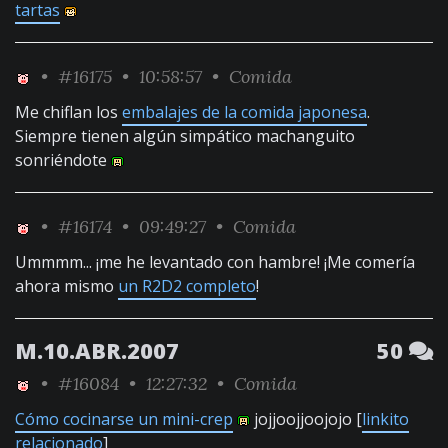
tartas
•
#16175
• 10:58:57 •
Comida
Me chiflan los
embalajes de la comida japonesa
.
Siempre tienen algún simpático machanguito
sonriéndote
•
#16174
• 09:49:27 •
Comida
Ummmm... ¡me he levantado con hambre! ¡Me comería
ahora mismo
un R2D2 completo
!
M.10.ABR.2007
50
•
#16084
• 12:27:32 •
Comida
Cómo cocinarse un mini-crep
jojjoojjoojojo [
linkito
relacionado
]