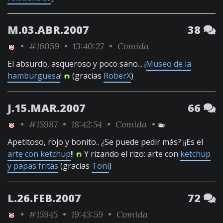
M.03.ABR.2007
38
•
#16059
• 13:40:27 •
Comida
El absurdo, asqueroso y poco sano... ¡
Museo de la
hamburguesa
!
(gracias
RoberX
)
J.15.MAR.2007
66
•
#15987
• 18:42:54 •
Comida
•
Apetitoso, rojo y bonito.. ¿Se puede pedir más? ¡¡Es el
arte con ketchup
!!
Y rizando el rizo: arte con
ketchup
y papas fritas
(gracias
Toni
)
L.26.FEB.2007
72
•
#15945
• 19:43:59 •
Comida