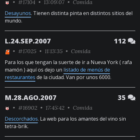
•
#17104
• 13:09:07 •
Comida
Desayunos
. Tienen distinta pinta en distintos sitios del
mundo.
L.24.SEP.2007
112
•
#17025
• 11:13:35 •
Comida
Para los que tengan la suerte de ir a Nueva York ( rafa
mamón ) aquí os dejo un
listado de menús de
restaurantes
de la ciudad. Van por unos 6000.
M.28.AGO.2007
35
•
#16902
• 17:45:42 •
Comida
Descorchados
. La web para los amantes del vino sin
tetra-brik.