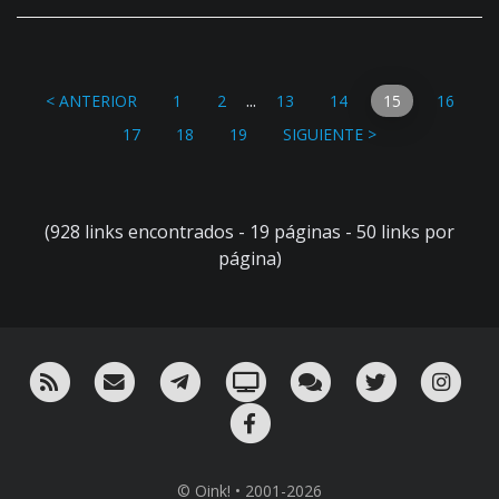
...
< ANTERIOR
1
2
13
14
15
16
17
18
19
SIGUIENTE >
(928 links encontrados - 19 páginas - 50 links por
página)
RSS
¡Mándame un email!
¡Nuestro canal en Telegram!
Oink! TV
Charla con nosotros 
Twitter
Ins
Facebook
© Oink! • 2001-2026