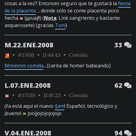
cosas a la vez? Entonces seguro que te gustará la
fiesta
de la placenta
... donde sólo se come placenta poco
hecha
(¡¡puaj!!) (
Nota
: Link sangriento y bastante
asquerosete) (gracias
Toni
)
M.22.ENE.2008
33
•
#17616
• 11:44:43 •
Comida
Mmmmm comida
....[carita de homer babeando]
L.07.ENE.2008
62
•
#17539
• 11:16:23 •
Comida
¡Ya está aquí el nuevo
iJam
! Español, tecnológico y
¡bueno!
joojjojojojojojo
V.04.ENE.2008
94