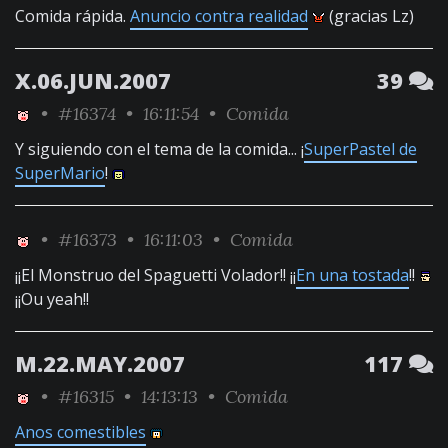
Comida rápida.
Anuncio contra realidad
(gracias Lz)
X.06.JUN.2007
39
•
#16374
• 16:11:54 •
Comida
Y siguiendo con el tema de la comida... ¡
SuperPastel de
SuperMario
!
•
#16373
• 16:11:03 •
Comida
¡¡El Monstruo del Spaguetti Volador!! ¡¡
En una tostada
!!
¡¡Ou yeah!!
M.22.MAY.2007
117
•
#16315
• 14:13:13 •
Comida
Anos comestibles