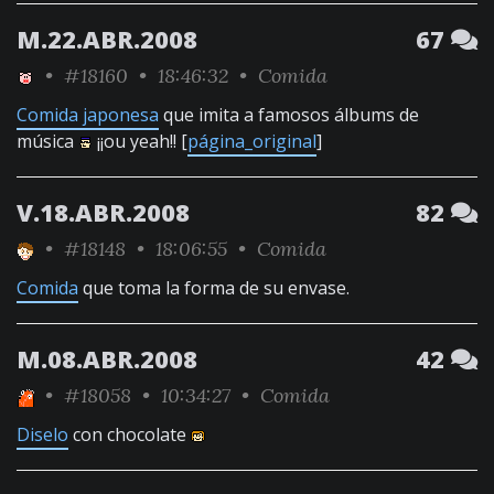
M.22.ABR.2008
67
•
#18160
• 18:46:32 •
Comida
Comida japonesa
que imita a famosos álbums de
música
¡¡ou yeah!! [
página_original
]
V.18.ABR.2008
82
•
#18148
• 18:06:55 •
Comida
Comida
que toma la forma de su envase.
M.08.ABR.2008
42
•
#18058
• 10:34:27 •
Comida
Diselo
con chocolate