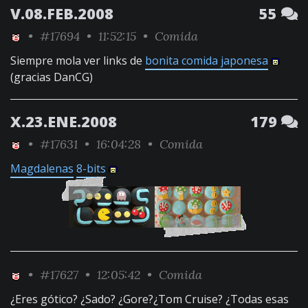
V.08.FEB.2008
55
•
#17694
• 11:52:15 •
Comida
Siempre mola ver links de
bonita comida japonesa
(gracias DanCG)
X.23.ENE.2008
179
•
#17631
• 16:04:28 •
Comida
Magdalenas
8-bits
•
#17627
• 12:05:42 •
Comida
¿Eres gótico? ¿Sado? ¿Gore?¿Tom Cruise? ¿Todas esas