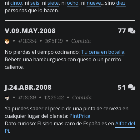
ni
cinco
, ni
seis
, ni
siete
, ni
ocho
, ni
nueve
... sino
diez
personas que lo hacen.
V.09.MAY.2008
77
•
#18354
• 16:51:19 •
Comida
No pierdas el tiempo cocinando:
Tu cena en botella
.
Bébete una hamburguesa con queso o un perrito
caliente.
J.24.ABR.2008
51
•
#18189
• 12:26:42 •
Comida
Ya puedes saber el precio de una pinta de cerveza en
cualquier lugar del planeta:
PintPrice
Dato curioso: El sitio mas caro de España es en
Alfaz del
Pi
.