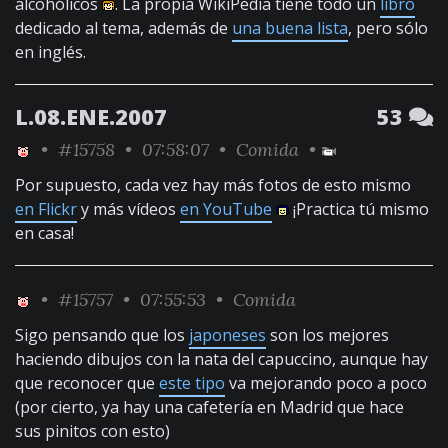
alcohólicos
. La propia WikiPedia tiene todo un
libro
dedicado al tema, además de
una buena lista
, pero sólo
en inglés.
L.08.ENE.2007
53
•
#15758
• 07:58:07 •
Comida
•
Por supuesto, cada vez hay más fotos de esto mismo
en Flickr
y más vídeos
en YouTube
¡Practica tú mismo
en casa!
•
#15757
• 07:55:53 •
Comida
Sigo pensando que los
japoneses
son los mejores
haciendo dibujos con la nata del capuccino, aunque hay
que reconocer que
este tipo
va mejorando poco a poco
(por cierto, ya hay una cafetería en Madrid que hace
sus pinitos con esto)