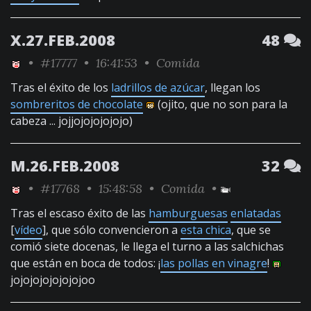
X.27.FEB.2008
48
•
#17777
• 16:41:53 •
Comida
Tras el éxito de los
ladrillos de azúcar
, llegan los
sombreritos de chocolate
(ojito, que no son para la
cabeza ... jojjojojojojojo)
M.26.FEB.2008
32
•
#17768
• 15:48:58 •
Comida
•
Tras el escaso éxito de las
hamburguesas
enlatadas
[
vídeo
], que sólo convencieron a
esta chica
, que se
comió siete docenas, le llega el turno a las salchichas
que están en boca de todos: ¡
las pollas en vinagre
!
jojojojojojojojoo