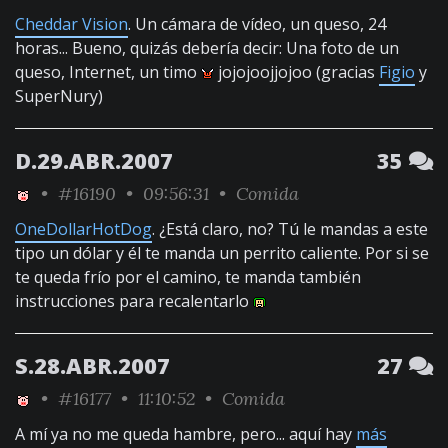
Cheddar Vision
. Un cámara de vídeo, un queso, 24
horas... Bueno, quizás debería decir: Una foto de un
queso, Internet, un timo
jojojoojjojoo (gracias
Figio
y
SuperNury)
D.29.ABR.2007
35
•
#16190
• 09:56:31 •
Comida
OneDollarHotDog
. ¿Está claro, no? Tú le mandas a este
tipo un dólar y él te manda un perrito caliente. Por si se
te queda frío por el camino, te manda también
instrucciones para recalentarlo
S.28.ABR.2007
27
•
#16177
• 11:10:52 •
Comida
A mí ya no me queda hambre, pero... aquí hay
más