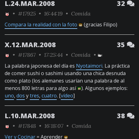
L.24.MAR.2008
32
•
#17925
• 16:44:19 •
Comida
Compara la realidad con la foto
(gracias Filipo)
X.12.MAR.2008
35
•
#17867
• 17:25:44 •
Comida
•
La palabra japonesa del día es
Nyotaimori
. La práctica
de comer sushi o sashimi usando una chica desnuda
como plato (los alemanes usarían una palabra de al
menos 800 letras para algo así
). Algunos ejemplos:
uno
,
dos
y
tres
,
cuatro
. [
vídeo
]
L.10.MAR.2008
38
•
#17848
• 16:18:07 •
Comida
Ver y Cocinar
= Aprender