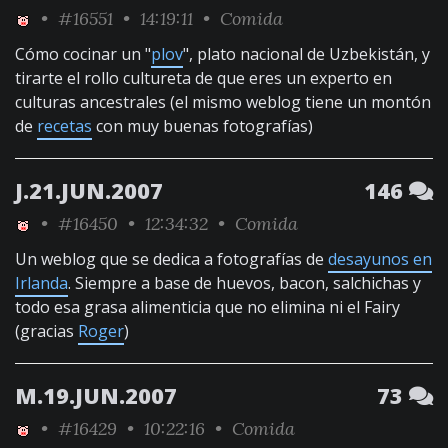
•
#16551
• 14:19:11 •
Comida
Cómo cocinar un "
plov
", plato nacional de Uzbekistán, y
tirarte el rollo cultureta de que eres un experto en
culturas ancestrales (el mismo weblog tiene un montón
de
recetas
con muy buenas fotografías)
J.21.JUN.2007
146
•
#16450
• 12:34:32 •
Comida
Un weblog que se dedica a fotografías de
desayunos en
Irlanda
. Siempre a base de huevos, bacon, salchichas y
todo esa grasa alimenticia que no elimina ni el Fairy
(gracias
Roger
)
M.19.JUN.2007
73
•
#16429
• 10:22:16 •
Comida