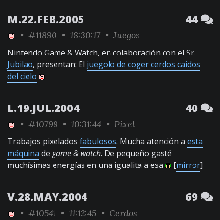
M.22.FEB.2005
44
•
#11890
• 18:30:17 •
Juegos
Nintendo Game & Watch, en colaboración con el Sr.
Jubilao
, presentan: El
juegolo de coger cerdos caidos
del cielo
L.19.JUL.2004
40
•
#10799
• 10:31:44 •
Pixel
Trabajos pixelados
fabulosos
. Mucha atención a
esta
máquina
de
game & watch
. De pequeño gasté
muchísimas energías en una igualita a esa
[
mirror
]
V.28.MAY.2004
69
•
#10541
• 11:12:45 •
Cerdos