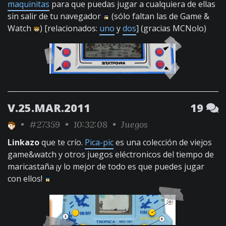
maquinitas
para que puedas jugar a cualquiera de ellas
sin salir de tu navegador
(sólo faltan las de Game &
Watch
) [relacionados:
uno
y
dos
] (gracias MCNolo)
V.25.MAR.2011
19
•
#27359
• 10:32:08 •
Juegos
Linkazo
que te crío.
Pica-pic
es una colección de viejos
game&watch y otros juegos eléctronicos del tiempo de
maricastaña ¡y lo mejor de todo es que puedes jugar
con ellos!