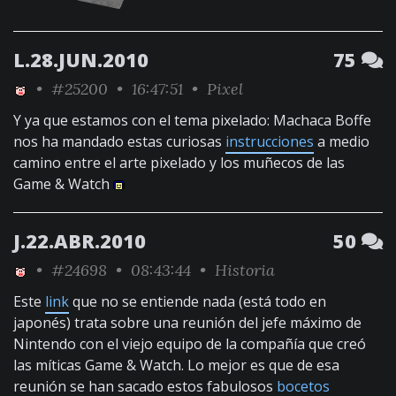
L.28.JUN.2010
75
•
#25200
• 16:47:51 •
Pixel
Y ya que estamos con el tema pixelado: Machaca Boffe
nos ha mandado estas curiosas
instrucciones
a medio
camino entre el arte pixelado y los muñecos de las
Game & Watch
J.22.ABR.2010
50
•
#24698
• 08:43:44 •
Historia
Este
link
que no se entiende nada (está todo en
japonés) trata sobre una reunión del jefe máximo de
Nintendo con el viejo equipo de la compañía que creó
las míticas Game & Watch. Lo mejor es que de esa
reunión se han sacado estos fabulosos
bocetos