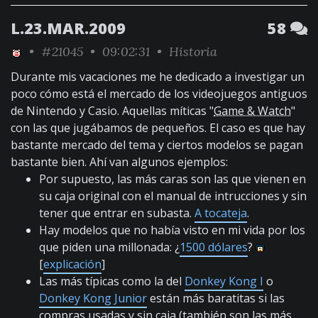
L.23.MAR.2009
58
•
#21045
• 09:02:31 •
Historia
Durante mis vacaciones me he dedicado a investigar un
poco cómo está el mercado de los videojuegos antiguos
de Nintendo y Casio. Aquellas míticas "
Game & Watch
"
con las que jugábamos de pequeños. El caso es que hay
bastante mercado del tema y ciertos modelos se pagan
bastante bien. Ahí van algunos ejemplos:
Por supuesto, las más caras son las que vienen en
su caja original con el manual de intrucciones y sin
tener que entrar en subasta.
A tocateja
.
Hay modelos que no había visto en mi vida por los
que piden una millonada: ¿
1500 dólares
?
[
explicación
]
Las más típicas como la del
Donkey Kong I
o
Donkey Kong Junior
están más baratitas si las
compras usadas y sin caja (también son las más