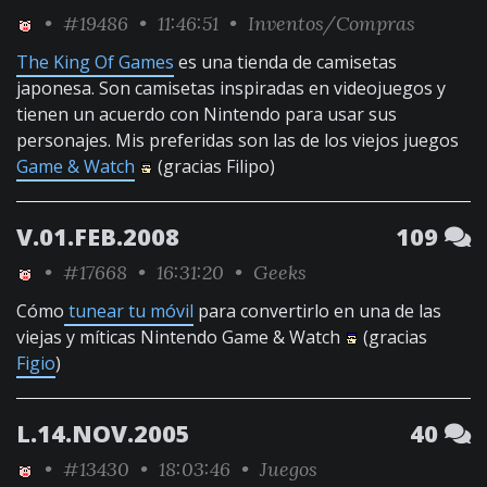
•
#19486
• 11:46:51 •
Inventos/Compras
The King Of Games
es una tienda de camisetas
japonesa. Son camisetas inspiradas en videojuegos y
tienen un acuerdo con Nintendo para usar sus
personajes. Mis preferidas son las de los viejos juegos
Game & Watch
(gracias Filipo)
V.01.FEB.2008
109
•
#17668
• 16:31:20 •
Geeks
Cómo
tunear tu móvil
para convertirlo en una de las
viejas y míticas Nintendo Game & Watch
(gracias
Figio
)
L.14.NOV.2005
40
•
#13430
• 18:03:46 •
Juegos