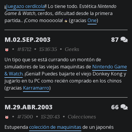
¡¡
Juegazo cerdícola
!! Lo tiene todo. Estética
Nintendo
Game & Watch
, cerdos, dificultad desde la primera
partida... ¡Como mooooola!
(gracias
One
)
M.02.SEP.2003
87
•
#8712
• 15:16:35 •
Geeks
Un tipo que se está currando un montón de
simuladores de las viejas maquinitas de
Nintendo Game
& Watch
. ¡Genial! Puedes bajarte el viejo Donkey Kong y
jugarlo en tu PC como recién comprado en los chinos
(gracias
Karramarro
)
M.29.ABR.2003
66
•
#7500
• 15:20:43 •
Colecciones
Estupenda
colección de maquinitas
de un japonés