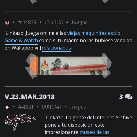
•
#44879
• 12:43:13 •
Juegos
¡Linkazo! Juega online a las
viejas maquinitas estilo
Game & Watch
como si tu madre no las hubiese vendido
en Wallapop
[
relacionados
]
V.23.MAR.2018
3
•
#41511
• 09:10:47 •
Juegos
¡Linkazo! La gente del Internet Archive
pone a tu disposición este
impresionante
museo de las