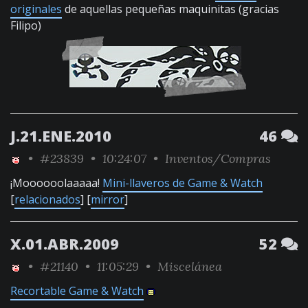
originales
de aquellas pequeñas maquinitas (gracias
Filipo)
J.21.ENE.2010
46
•
#23839
• 10:24:07 •
Inventos/Compras
¡Moooooolaaaaa!
Mini-llaveros de Game & Watch
[
relacionados
] [
mirror
]
X.01.ABR.2009
52
•
#21140
• 11:05:29 •
Miscelánea
Recortable Game & Watch