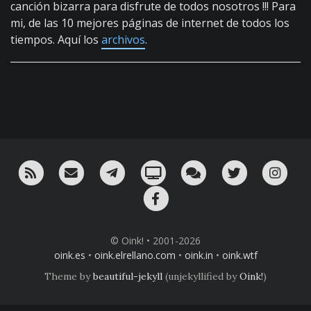
canción bizarra para disfrute de todos nosotros !!! Para
mi, de las 10 mejores páginas de internet de todos los
tiempos. Aquí los
archivos
.
RSS
¡Mándame un email!
¡Nuestro canal en Telegram!
Oink! TV
Charla con nosotros 
Twitter
Ins
Facebook
© Oink! • 2001-2026
oink.es
•
oink.elrellano.com
•
oink.in
•
oink.wtf
Theme by
beautiful-jekyll
(unjekyllified by
Oink!
)