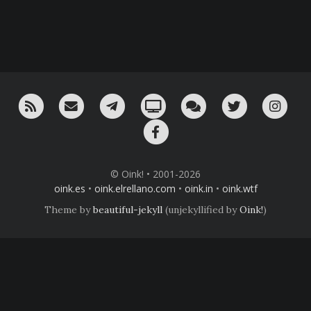
RSS
¡Mándame un email!
¡Nuestro canal en Telegram!
Oink! TV
Charla con nosotros 
Twitter
Ins
Facebook
© Oink! • 2001-2026
oink.es
•
oink.elrellano.com
•
oink.in
•
oink.wtf
Theme by
beautiful-jekyll
(unjekyllified by
Oink!
)