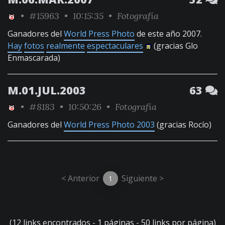
•
#15963
• 10:15:35 •
Fotografía
Ganadores del
World Press Photo
de este año 2007.
Hay
fotos
realmente
espectaculares
(gracias Glo
Enmascarada)
M.01.JUL.2003
63
•
#8183
• 10:50:26 •
Fotografía
Ganadores del
World Press Photo 2003
(gracias Rocío)
< Anterior
Siguiente >
1
(12 links encontrados - 1 páginas - 50 links por página)