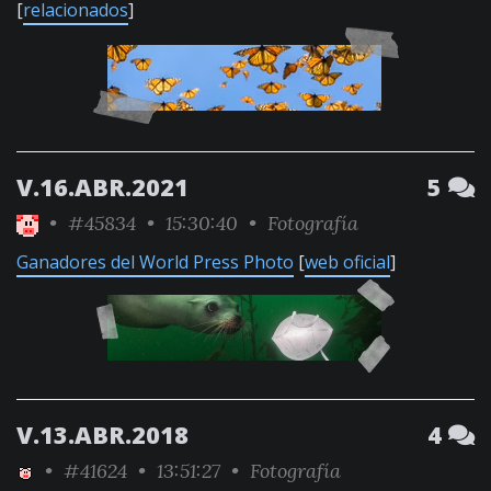
[
relacionados
]
V.16.ABR.2021
5
•
#45834
• 15:30:40 •
Fotografía
Ganadores del World Press Photo
[
web oficial
]
V.13.ABR.2018
4
•
#41624
• 13:51:27 •
Fotografía