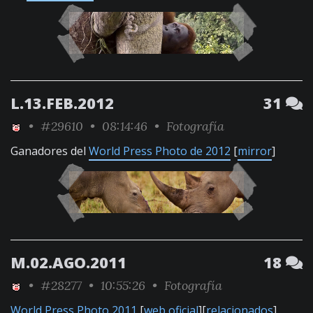
L.13.FEB.2012
31
•
#29610
• 08:14:46 •
Fotografía
Ganadores del
World Press Photo de 2012
[
mirror
]
M.02.AGO.2011
18
•
#28277
• 10:55:26 •
Fotografía
World Press Photo 2011
[
web oficial
][
relacionados
]