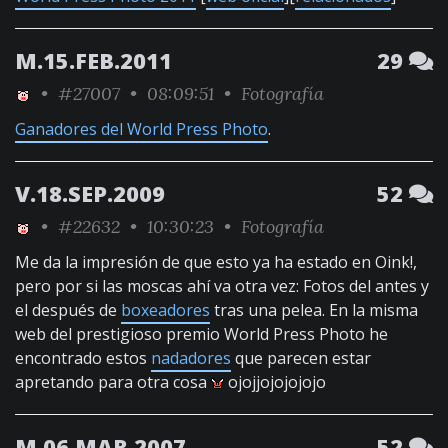
M.15.FEB.2011
29
•
#27007
• 08:09:51 •
Fotografía
Ganadores del World Press Photo
.
V.18.SEP.2009
52
•
#22632
• 10:30:23 •
Fotografía
Me da la impresión de que esto ya ha estado en Oink!,
pero por si las moscas ahí va otra vez: Fotos del antes y
el después de
boxeadores
tras una pelea. En la misma
web del prestigioso premio World Press Photo he
encontrado estos
nadadores
que parecen estar
apretando para otra cosa
ojojjojojojojo
M.06.MAR.2007
52