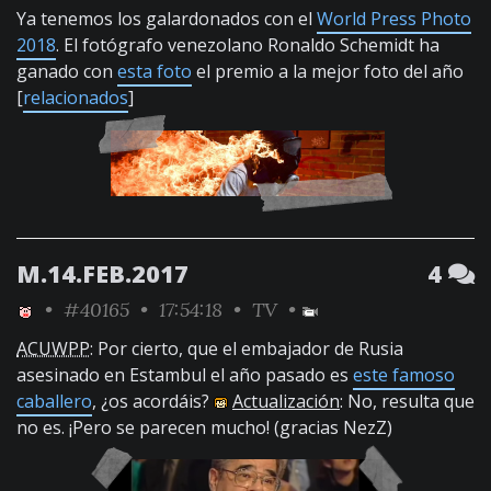
Ya tenemos los galardonados con el
World Press Photo
2018
. El fotógrafo venezolano Ronaldo Schemidt ha
ganado con
esta foto
el premio a la mejor foto del año
[
relacionados
]
M.14.FEB.2017
4
•
#40165
• 17:54:18 •
TV
•
ACUWPP
: Por cierto, que el embajador de Rusia
asesinado en Estambul el año pasado es
este famoso
caballero
, ¿os acordáis?
Actualización
: No, resulta que
no es. ¡Pero se parecen mucho! (gracias NezZ)