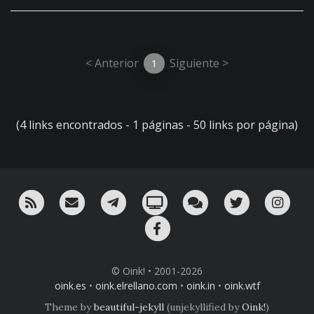
< Anterior
Siguiente >
1
(4 links encontrados - 1 páginas - 50 links por página)
RSS
¡Mándame un email!
¡Nuestro canal en Telegram!
Oink! TV
Charla con nosotros 
Twitter
Ins
Facebook
© Oink! • 2001-2026
oink.es
•
oink.elrellano.com
•
oink.in
•
oink.wtf
Theme by
beautiful-jekyll
(unjekyllified by
Oink!
)