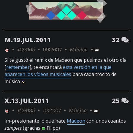
M.19.JUL.2011
32
•
#28165
• 09:26:17 •
Música
•
Si te gustó el remix de Madeon que pusimos el otro día
[
remember
], te encantará
esta versión en la que
aparecen los vídeos musicales
para cada trocito de
música
X.13.JUL.2011
25
•
#28135
• 10:21:07 •
Música
•
Im-presionante lo que hace
Madeon
con unos cuantos
samples
(gracias
Filipo)