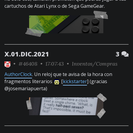
cartuchos de Atari Lynx o de Sega GameGear.
X.01.DIC.2021
3
•
#46408
• 17:07:43 •
Inventos/Compras
AuthorClock
. Un reloj que te avisa de la hora con
fragmentos literarios
[
kickstarter
] (gracias
@josemariapuerta)