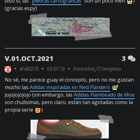
(eso sí, las "
piedras cartográficas
" son un poco meh
)
(gracias espy)
V.01.OCT.2021
3
•
#46273
• 13:07:11 •
Inventos/Compras
No sé, me parece guay el concepto, pero no me gustan
mucho las
Adidas inspiradas en Ned Flanders
jojojojojojo (sin embargo, las
Adidas Flambeado de Moe
son chulísimas, pero claro, están tan agotadas como la
propia serie
)