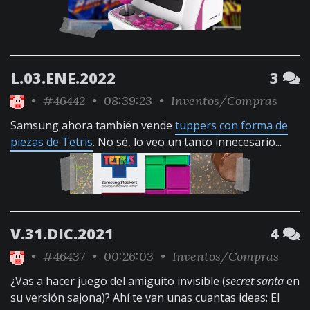
L.03.ENE.2022
3
•
#46442
• 08:39:23 •
Inventos/Compras
Samsung ahora también vende
tuppers con forma de
piezas de Tetris
. No sé, lo veo un tanto innecesario...
V.31.DIC.2021
4
•
#46437
• 00:26:03 •
Inventos/Compras
¿Vas a hacer juego del amiguito invisible (
secret santa
en
su versión sajona)? Ahí te van unas cuantas ideas: El