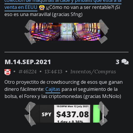
colección de máquinas arcade y pinballs que está a la
venta en EEUU
¡¿Cómo no van a ser rentable?! ¡Si
eso es una maravilla! (gracias Sfng)
M.14.SEP.2021
3
•
#46224
• 13:44:13 •
Inventos/Compras
Otro proyectito de crowdsourcing de esos que ganan
dinero fácilmente:
Cajitas
para el seguimiento de la
bolsa, el Forex y las criptomonedas (gracias McNolo)