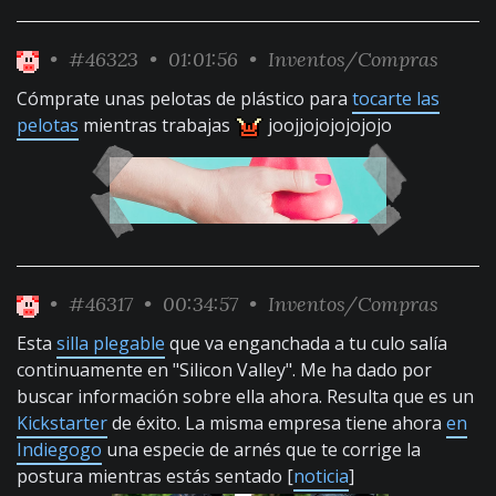
•
#46323
• 01:01:56 •
Inventos/Compras
Cómprate unas pelotas de plástico para
tocarte las
pelotas
mientras trabajas
joojjojojojojojo
•
#46317
• 00:34:57 •
Inventos/Compras
Esta
silla plegable
que va enganchada a tu culo salía
continuamente en "Silicon Valley". Me ha dado por
buscar información sobre ella ahora. Resulta que es un
Kickstarter
de éxito. La misma empresa tiene ahora
en
Indiegogo
una especie de arnés que te corrige la
postura mientras estás sentado [
noticia
]