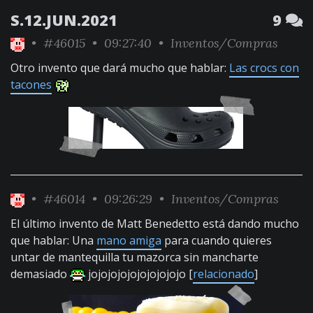
S.12.JUN.2021
9
•
#46015
• 09:27:40 •
Inventos/Compras
Otro invento que dará mucho que hablar:
Las crocs con
tacones
•
#46014
• 09:26:29 •
Inventos/Compras
El último invento de Matt Benedetto está dando mucho
que hablar: Una
mano amiga
para cuando quieres
untar de mantequilla tu mazorca sin mancharte
demasiado
jojojojojojojojojojo [
relacionado
]