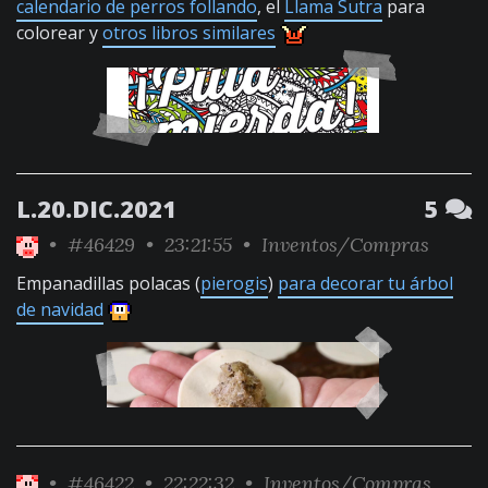
calendario de perros follando
, el
Llama Sutra
para
colorear y
otros libros similares
L.20.DIC.2021
5
•
#46429
• 23:21:55 •
Inventos/Compras
Empanadillas polacas (
pierogis
)
para decorar tu árbol
de navidad
•
#46422
• 22:22:32 •
Inventos/Compras