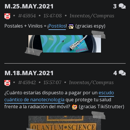
M.25.MAY.2021
3
•
#45954
• 15:47:08 •
Inventos/Compras
Postales + Vinilos = ¡
Postilos
!
(gracias espy)
M.18.MAY.2021
4
•
#45942
• 15:57:07 •
Inventos/Compras
¿Cuánto estarías dispuesto a pagar por un
escudo
cuántico de nanotecnología
que protege tu salud
frente a la radiación del móvil?
(gracias TikiStrutter)