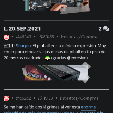
L.20.SEP.2021
2
•
#46243
• 15:50:55 •
Inventos/Compras
ACUL
:
Sharpin
. El pinball en su mínima expresión. Muy
chulo para emular viejas mesas de piball en tu piso de
20 metros cuadrados
(gracias @excesivo)
•
#46242
• 15:49:13 •
Inventos/Compras
Se me han caído dos lágrimas al ver esta
enorme