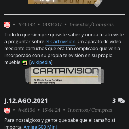
•
#46192
• 00:14:07 •
Inventos/Compras
Todo lo que siempre quisiste saber y nunca te atreviste
a preguntar sobre
el Cartrivision
. Un aparato de vídeo
mediante cartuchos que era tan complicado que venía
incorporado con su propia televisión en su propio
mueble
[
wikipedia
]
J.12.AGO.2021
3
•
#46164
• 15:44:24 •
Inventos/Compras
Para nostálgicos y gente que sabe que el tamaño sí
importa:
Amiga 500 Mini
.