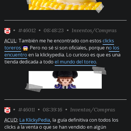
•
#46012
• 08:48:23 •
Inventos/Compras
ACUL
: También me he encontrado con estos
clicks
toreros
Pero no sé si son oficiales, porque n
o los
encuentro
en la klickypedia. Lo curioso es que es una
tienda dedicada a todo
el mundo del toreo
.
•
#46011
• 08:39:16 •
Inventos/Compras
ACUD
:
La KlickyPedia
, la guía definitiva con todos los
clicks a la venta o que se han vendido en algún