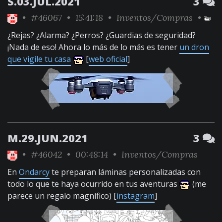
S.03.JUL.2021
3
•
#46067
• 15:41:18 •
Inventos/Compras
•
¿Rejas? ¿Alarma? ¿Perros? ¿Guardias de seguridad?
¡Nada de eso! Ahora lo más de lo más es tener
un dron
que vigile tu casa
[
web oficial
]
M.29.JUN.2021
3
•
#46042
• 00:48:14 •
Inventos/Compras
En
Ondarcy
te preparan láminas personalizadas con
todo lo que te haya ocurrido en tus aventuras
(me
parece un regalo magnífico) [
instagram
]