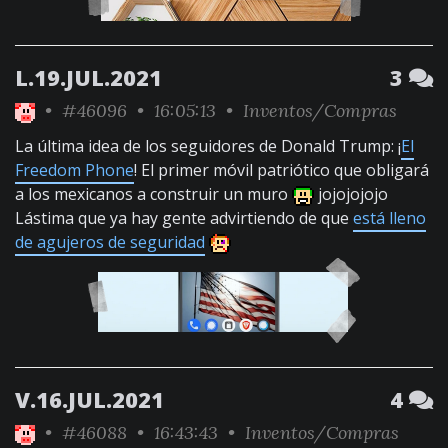
L.19.JUL.2021
3
•
#46096
• 16:05:13 •
Inventos/Compras
La última idea de los seguidores de Donald Trump: ¡
El
Freedom Phone
! El primer móvil patriótico que obligará
a los mexicanos a construir un muro
jojojojojo
Lástima que ya hay gente advirtiendo de que
está lleno
de agujeros de seguridad
V.16.JUL.2021
4
•
#46088
• 16:43:43 •
Inventos/Compras