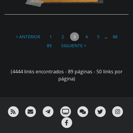
...
< ANTERIOR
1
2
3
4
5
88
89
SIGUIENTE >
(4444 links encontrados - 89 páginas - 50 links por
página)
RSS
¡Mándame un email!
¡Nuestro canal en Telegram!
Oink! TV
Charla con nosotros 
Twitter
Ins
Facebook