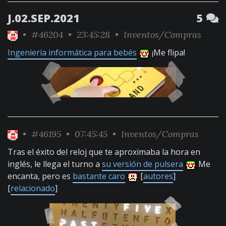
J.02.SEP.2021
5
•
#46204
• 23:45:28 •
Inventos/Compras
Ingeniería informática para bebés
¡Me flipa!
•
#46195
• 07:45:45 •
Inventos/Compras
Tras el éxito del reloj que te aproximaba la hora en
inglés, le llega el turno a
su versión de pulsera
Me
encanta, pero es
bastante caro
[
autores
]
[
relacionado
]