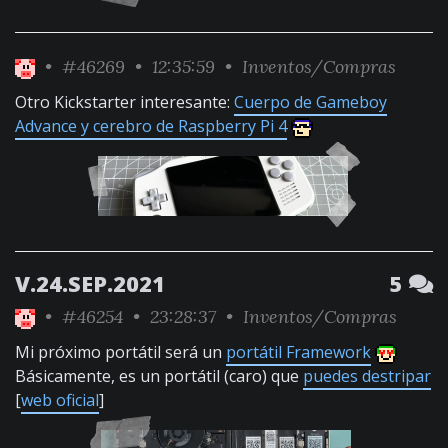
•
#46269
• 12:35:59 •
Inventos/Compras
Otro Kickstarter interesante:
Cuerpo de Gameboy
Advance y cerebro de Raspberry Pi 4
V.24.SEP.2021
5
•
#46254
• 23:28:37 •
Inventos/Compras
Mi próximo portátil será un
portátil Framework
Básicamente, es un portátil (caro) que
puedes destripar
[
web oficial
]