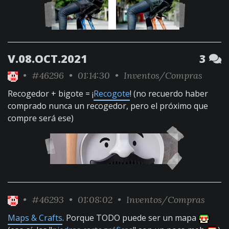
V.08.OCT.2021
3
•
#46296
• 01:14:30 •
Inventos/Compras
Recogedor + bigote = ¡
Recogote
! (no recuerdo haber
comprado nunca un recogedor, pero el próximo que
compre será ese)
•
#46293
• 01:08:02 •
Inventos/Compras
Maps & Crafts
. Porque TODO puede ser un mapa