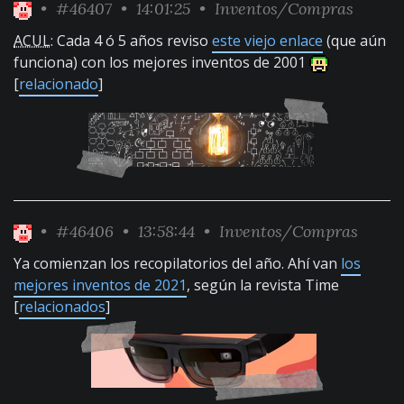
•
#46407
• 14:01:25 •
Inventos/Compras
ACUL
: Cada 4 ó 5 años reviso
este viejo enlace
(que aún
funciona) con los mejores inventos de 2001
[
relacionado
]
•
#46406
• 13:58:44 •
Inventos/Compras
Ya comienzan los recopilatorios del año. Ahí van
los
mejores inventos de 2021
, según la revista Time
[
relacionados
]