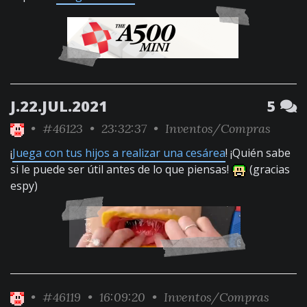
J.22.JUL.2021
5
•
#46123
• 23:32:37 •
Inventos/Compras
¡
Juega con tus hijos a realizar una cesárea
! ¡Quién sabe
si le puede ser útil antes de lo que piensas!
(gracias
espy)
•
#46119
• 16:09:20 •
Inventos/Compras