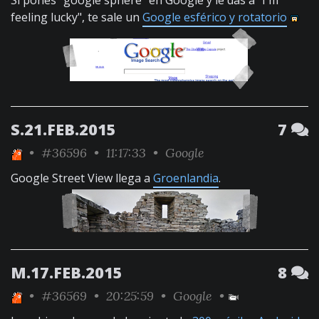
Si pones "google sphere" en Google y le das a "I'm
feeling lucky", te sale un
Google esférico y rotatorio
S.21.FEB.2015
7
•
#36596
• 11:17:33 •
Google
Google Street View llega a
Groenlandia
.
M.17.FEB.2015
8
•
#36569
• 20:25:59 •
Google
•