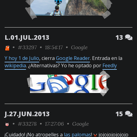
L.01.JUL.2013
13
•
#33297
• 18:54:17 •
Google
Y hoy 1 de Julio
, cierra
Google Reader
. Entrada en la
wikipedia
. ¿Alternativas? Yo he optado por
Feedly
J.27.JUN.2013
15
•
#33278
• 17:27:06 •
Google
¡Cuidado! ¡No atropelles a
las
palomas
!
jojojojojojojo