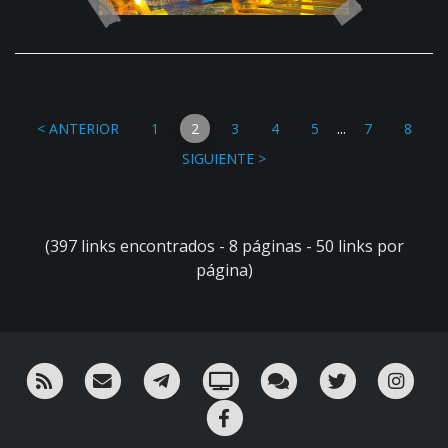
...
< ANTERIOR
1
2
3
4
5
7
8
SIGUIENTE >
(397 links encontrados - 8 páginas - 50 links por
página)
RSS
¡Mándame un email!
¡Nuestro canal en Telegram!
Oink! TV
Charla con nosotros 
Twitter
Ins
Facebook