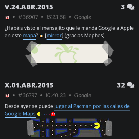
V.24.ABR.2015
3
•
#36907
• 15:23:58 •
Google
¿Habéis visto el mensajito que le manda Google a Apple
en este
mapa
?
[
mirror
] (gracias Mephes)
X.01.ABR.2015
32
•
#36797
• 10:40:23 •
Google
Desde ayer se puede
jugar al Pacman por las calles de
Google Maps