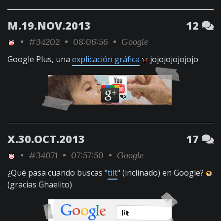
M.19.NOV.2013
12
•
#34202
• 08:06:56 •
Google
Google Plus, una
explicación gráfica
jojojojojojojo
X.30.OCT.2013
17
•
#34071
• 07:57:50 •
Google
¿Qué pasa cuando buscas "
tilt
" (inclinado) en Google?
(gracias Ghaelito)