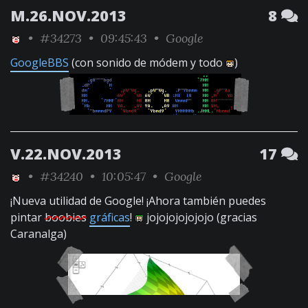
M.26.NOV.2013
8
•
#34273
• 09:45:43 •
Google
GoogleBBS
(con sonido de módem y todo
)
V.22.NOV.2013
17
•
#34240
• 10:05:47 •
Google
¡Nueva utilidad de Google! ¡Ahora también puedes
pintar
boobies
gráficas
!
jojojojojojojo (gracias
Caranalga)