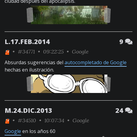
ciudad después del apocalipsis.
L.17.FEB.2014
9
•
#34771
• 09:22:25 •
Google
Absurdas sugerencias del
autocompletado de Google
hechas en ilustración.
M.24.DIC.2013
24
•
#34510
• 10:07:34 •
Google
Google
en los años 60