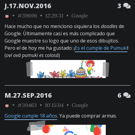
J.17.NOV.2016
3
•
#39696
• 12:29:31 •
Google
Hace mucho que no menciono siquiera los
doodles
de
Google. Últimamente casi es más complicado que
Google muestre su logo que uno de esos dibujitos.
Pero el de hoy me ha gustado: ¡
Es el cumple de Pumuki
!
(
oví ová pumuki es colosá
)
M.27.SEP.2016
6
•
#39463
• 10:15:04 •
Google
Google cumple 18 años
. Ya puede comprar armas.