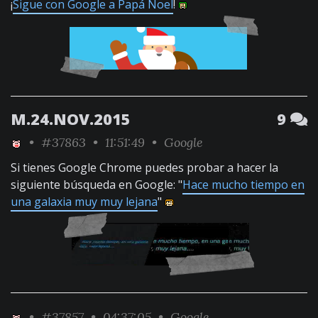
¡
Sigue con Google a Papá Noel
!
M.24.NOV.2015
9
•
#37863
• 11:51:49 •
Google
Si tienes Google Chrome puedes probar a hacer la
siguiente búsqueda en Google: "
Hace mucho tiempo en
una galaxia muy muy lejana
"
•
#37857
• 04:37:05 •
Google