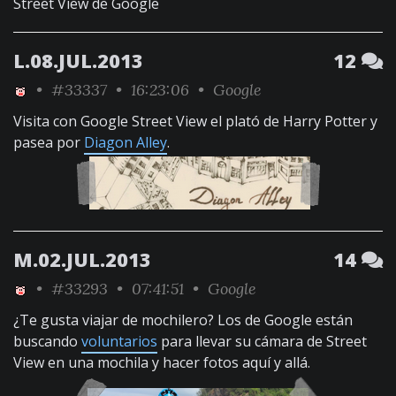
Street View de Google
L.08.JUL.2013
12
•
#33337
• 16:23:06 •
Google
Visita con Google Street View el plató de Harry Potter y
pasea por
Diagon Alley
.
M.02.JUL.2013
14
•
#33293
• 07:41:51 •
Google
¿Te gusta viajar de mochilero? Los de Google están
buscando
voluntarios
para llevar su cámara de Street
View en una mochila y hacer fotos aquí y allá.