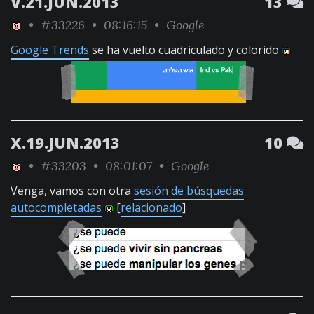
V.21.JUN.2013
13
•
#33226
• 08:16:15 •
Google
Google Trends
se ha vuelto cuadriculado y colorido
X.19.JUN.2013
10
•
#33203
• 08:01:07 •
Google
Venga, vamos con otra
sesión de búsquedas
autocompletadas
[
relacionado
]