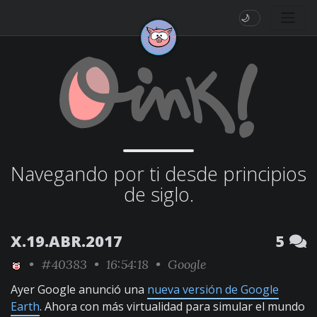
🌙
Navegando por ti desde principios
de siglo.
X.19.ABR.2017
5
•
#40383
• 16:54:18 •
Google
Ayer Google anunció una
nueva versión de Google
Earth
. Ahora con más virtualidad para simular el mundo