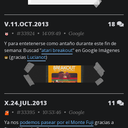
V.11.OCT.2013
18
•
#33924
• 14:09:49 •
Google
Y para entetenerse como antaño durante este fin de
semana: Buscad "
atari breakout
" en Google Imágenes
(gracias
Lucianot
)
X.24.JUL.2013
11
•
#33395
• 10:53:46 •
Google
Ya nos
podemos pasear por el Monte Fuji
gracias a