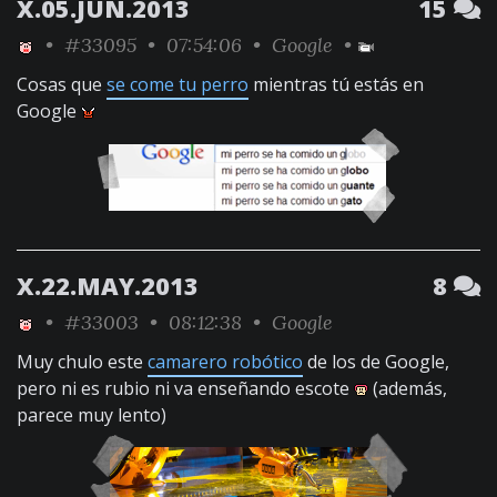
X.05.JUN.2013
15
•
#33095
• 07:54:06 •
Google
•
Cosas que
se come tu perro
mientras tú estás en
Google
X.22.MAY.2013
8
•
#33003
• 08:12:38 •
Google
Muy chulo este
camarero robótico
de los de Google,
pero ni es rubio ni va enseñando escote
(además,
parece muy lento)