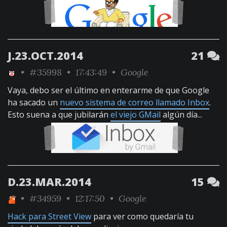
J.23.OCT.2014
21
•
#35998
• 17:43:49 •
Google
Vaya, debo ser el último en enterarme de que Google
ha sacado un
nuevo sistema de correo llamado Inbox
.
Esto suena a que jubilarán
el viejo GMail
algún día...
D.23.MAR.2014
15
•
#34959
• 12:17:50 •
Google
Hack para Street View
para ver como quedaría tu