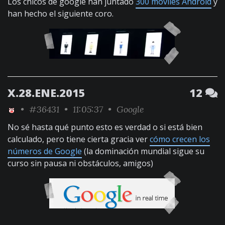
Los chicos de google han juntado
300 móviles Android
y
han hecho el siguiente coro.
X.28.ENE.2015
12
•
#36431
• 11:05:37 •
Google
No sé hasta qué punto esto es verdad o si está bien
calculado, pero tiene cierta gracia ver
cómo crecen los
números de Google
(la dominación mundial sigue su
curso sin pausa ni obstáculos, amigos)