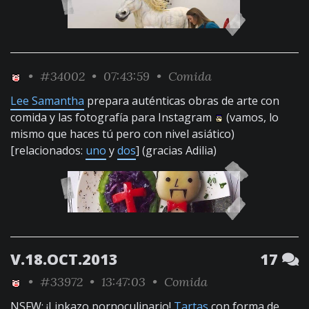
•
#34002
• 07:43:59 •
Comida
Lee Samantha
prepara auténticas obras de arte con
comida y las fotografía para Instagram
(vamos, lo
mismo que haces tú pero con nivel asiático)
[relacionados:
uno
y
dos
] (gracias Adilia)
V.18.OCT.2013
17
•
#33972
• 13:47:03 •
Comida
NSFW
: ¡Linkazo pornoculinario!
Tartas
con forma de