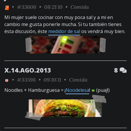
•
#33606
• 08:21:10 •
Comida
Mi mujer suele cocinar con muy poca sal y a mi en
cambio me gusta ponerle mucha. Si tu también tienes
ésta discusión, éste
medidor de sal
os vendrá muy bien.
X.14.AGO.2013
8
•
#33598
• 09:10:11 •
Comida
Noodles + Hamburguesa = ¡
Noodelesa
!
(puaj!)