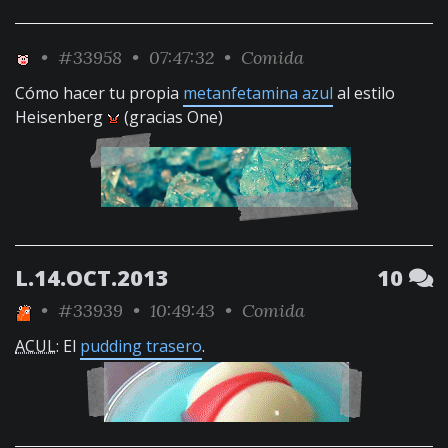
•
#33958
• 07:47:32 •
Comida
Cómo hacer tu propia
metanfetamina azul
al estilo
Heisenberg
(gracias One)
L.14.OCT.2013
10
•
#33939
• 10:49:43 •
Comida
ACUL
: El
pudding trasero
.