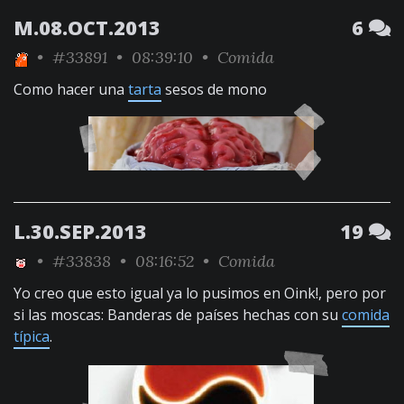
M.08.OCT.2013
6
•
#33891
• 08:39:10 •
Comida
Como hacer una
tarta
sesos de mono
L.30.SEP.2013
19
•
#33838
• 08:16:52 •
Comida
Yo creo que esto igual ya lo pusimos en Oink!, pero por
si las moscas: Banderas de países hechas con su
comida
típica
.