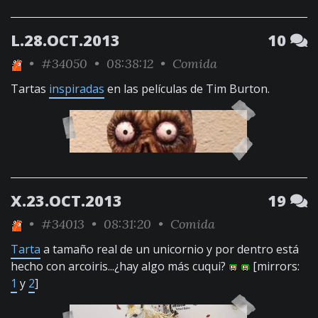
L.28.OCT.2013
10
•
#34050
• 08:38:12 •
Comida
Tartas
inspiradas
en las películas de Tim Burton.
X.23.OCT.2013
19
•
#34013
• 08:31:20 •
Comida
Tarta
a tamaño real de un unicornio y por dentro está
hecho con arcoiris...¿hay algo más cuqui?
[mirrors:
1
y
2
]