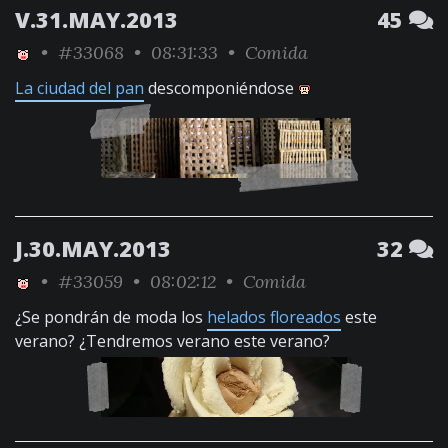
V.31.MAY.2013
45
•
#33068
• 08:31:33 •
Comida
La ciudad del pan
descomponiéndose
J.30.MAY.2013
32
•
#33059
• 08:02:12 •
Comida
¿Se pondrán de moda los
helados floreados
este
verano? ¿Tendremos verano este verano?