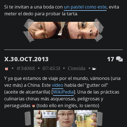
Si te invitan a una boda con
un pastel como este
, evita
meter el dedo para probar la tarta.
X.30.OCT.2013
17
•
#34068
• 07:45:51 •
Comida
•
Y ya que estamos de viaje por el mundo, vámonos (una
vez más) a China. Este
vídeo
habla del "gutter oil"
(aceite de alcantarilla) [
WikiPedia
]. Una de las prácticas
culinarias chinas más asquerosas, peligrosas y
perseguidas
(todo ello en inglés, lo siento)