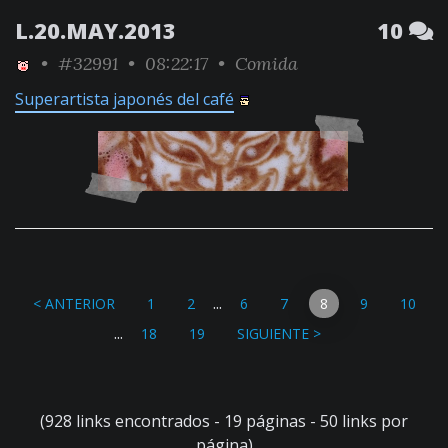
L.20.MAY.2013
10
•
#32991
• 08:22:17 •
Comida
Superartista japonés del café
...
< ANTERIOR
1
2
6
7
8
9
10
...
18
19
SIGUIENTE >
(928 links encontrados - 19 páginas - 50 links por
página)