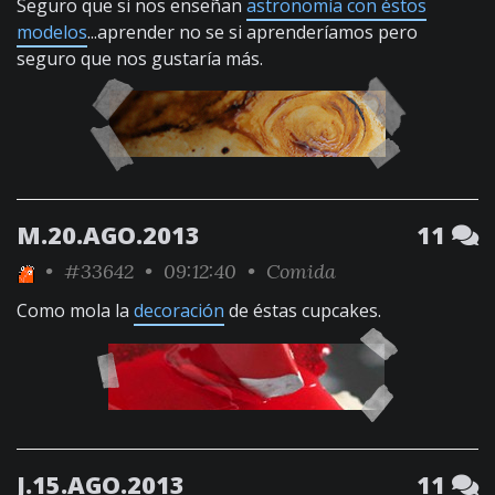
Seguro que si nos enseñan
astronomía con éstos
modelos
...aprender no se si aprenderíamos pero
seguro que nos gustaría más.
M.20.AGO.2013
11
•
#33642
• 09:12:40 •
Comida
Como mola la
decoración
de éstas cupcakes.
J.15.AGO.2013
11