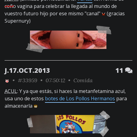
coño
vagina para celebrar la llegada al mundo de
vuestro futuro hijo por ese mismo "canal"
(gracias
Supernury)
J.17.OCT.2013
11
•
#33959
• 07:50:12 •
Comida
ACUL
: Y ya que estás, si haces la metanfetamina azul,
usa uno de estos
botes de Los Pollos Hermanos
para
almacenarla