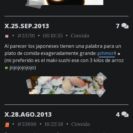
X.25.SEP.2013
7
•
#33791
• 08:10:35 •
Comida
Al parecer los japoneses tienen una palabra para un
plato de comida exageradamente grande: ¡
ohmori
!
(mi preferido es el maki-sushi ese con 3 kilos de arroz
jojojojojojo)
X.28.AGO.2013
4
•
#33696
• 16:22:58 •
Comida