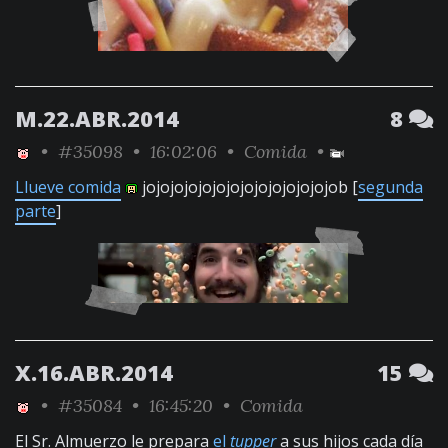
M.22.ABR.2014
8
•
#35098
• 16:02:06 •
Comida
•
Llueve comida
jojojojojojojojojojojojojojob [
segunda
parte
]
X.16.ABR.2014
15
•
#35084
• 16:45:20 •
Comida
El Sr. Almuerzo le prepara
el
tupper
a sus hijos cada día