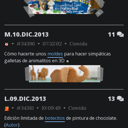
M.10.DIC.2013
11
•
#34396
• 07:52:02 •
Comida
Cómo hacerte unos
moldes
para hacer simpáticas
galletas de animalitos en 3D
L.09.DIC.2013
13
•
#34381
• 10:09:49 •
Comida
Edición limitada de
botecitos
de pintura de chocolate.
(
Autor
)