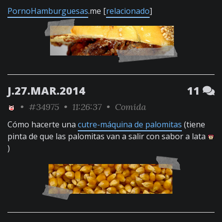
PornoHamburguesas
.me [
relacionado
]
J.27.MAR.2014
11
•
#34975
• 11:26:37 •
Comida
Cómo hacerte una
cutre-máquina de palomitas
(tiene
pinta de que las palomitas van a salir con sabor a lata
)