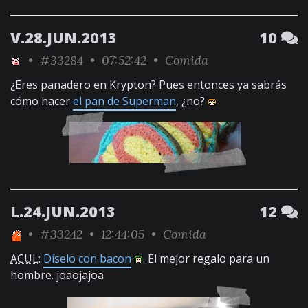
V.28.JUN.2013
10
•
#33284
• 07:52:42 •
Comida
¿Eres panadero en Krypton? Pues entonces ya sabrás
cómo hacer
el pan de Superman
, ¿no?
L.24.JUN.2013
12
•
#33242
• 12:44:05 •
Comida
ACUL
:
Díselo con bacon
. El mejor regalo para un
hombre. joaojajoa