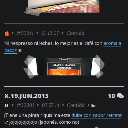
•
#33241
• 12:42:07 •
Comida
Ni nespresso ni leches, lo mejor es el café con
aroma a
bacon
.
X.19.JUN.2013
10
•
#33201
• 07:57:14 •
Comida
•
¡Tiene una pinta riquísima este
dulce con sabor retrete
!
jojojojojojojo (japonés, cómo no)