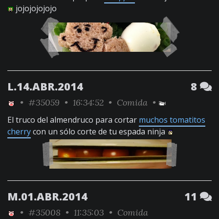
jojojojojojo
L.14.ABR.2014
8
•
#35059
• 16:34:52 •
Comida
•
El truco del almendruco para cortar
muchos tomatitos
cherry
con un sólo corte de tu espada ninja
M.01.ABR.2014
11
•
#35008
• 11:35:03 •
Comida