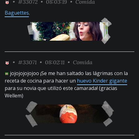
•
#33072
• 08:03:19 •
Comida
Baguettes
.
•
#33071
• 08:02:11 •
Comida
jojojojojojoo ¡Se me han saltado las lágrimas con la
receta de cocina para hacer un
huevo Kinder gigante
para su novia que utilizó este camarada! (gracias
Wellem)