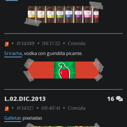
•
#34389
• 08:17:22 •
Comida
Sriracha
, vodka con guindilla picante.
L.02.DIC.2013
16
•
#34327
• 09:40:41 •
Comida
Galletas
pixeladas