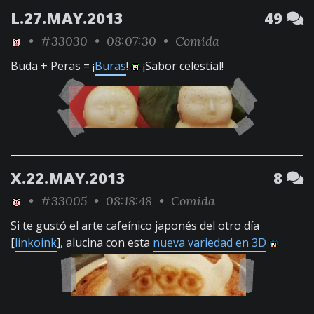
L.27.MAY.2013
49
•
#33030
• 08:07:30 •
Comida
Buda + Peras = ¡
Buras
!
¡Sabor celestial!
X.22.MAY.2013
8
•
#33005
• 08:18:48 •
Comida
Si te gustó el arte cafeínico japonés del otro día
[
linkoink
], alucina con esta
nueva variedad en 3D