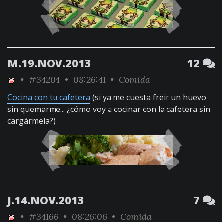
M.19.NOV.2013
12
•
#34204
• 08:26:41 •
Comida
Cocina con tu cafetera
(si ya me cuesta freir un huevo
sin quemarme... ¿cómo voy a cocinar con la cafetera sin
cargármela?)
J.14.NOV.2013
7
•
#34166
• 08:26:06 •
Comida