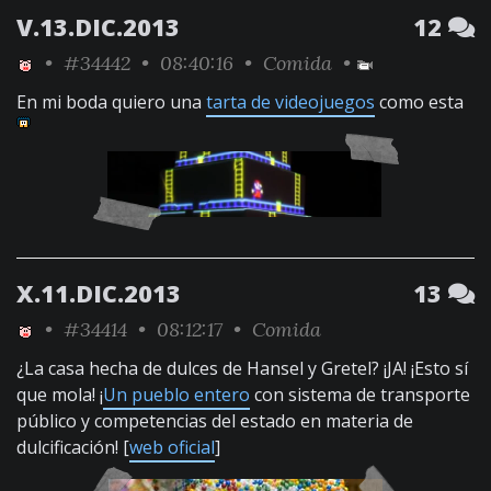
V.13.DIC.2013
12
•
#34442
• 08:40:16 •
Comida
•
En mi boda quiero una
tarta de videojuegos
como esta
X.11.DIC.2013
13
•
#34414
• 08:12:17 •
Comida
¿La casa hecha de dulces de Hansel y Gretel? ¡JA! ¡Esto sí
que mola! ¡
Un pueblo entero
con sistema de transporte
público y competencias del estado en materia de
dulcificación! [
web oficial
]