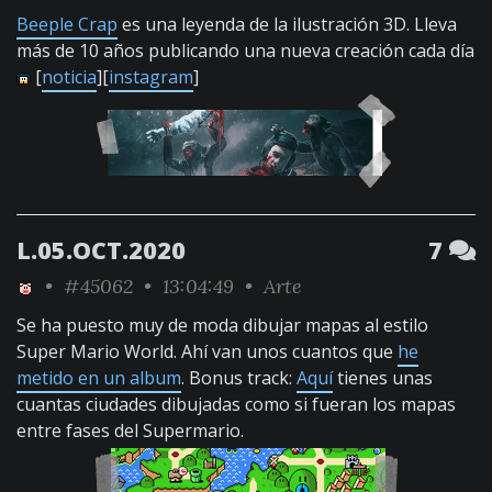
Beeple Crap
es una leyenda de la ilustración 3D. Lleva
más de 10 años publicando una nueva creación cada día
[
noticia
][
instagram
]
L.05.OCT.2020
7
•
#45062
• 13:04:49 •
Arte
Se ha puesto muy de moda dibujar mapas al estilo
Super Mario World. Ahí van unos cuantos que
he
metido en un album
. Bonus track:
Aquí
tienes unas
cuantas ciudades dibujadas como si fueran los mapas
entre fases del Supermario.