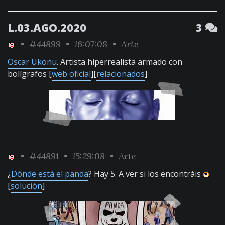
L.03.AGO.2020
3
•
#44899
• 16:07:08 •
Arte
Oscar Ukonu
. Artista hiperrealista armado con
bolígrafos [
web oficial
][
relacionados
]
•
#44891
• 15:29:08 •
Arte
¿
Dónde está el panda
? Hay 5. A ver si los encontráis
[
solución
]