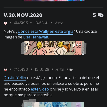
V.20.NOV.2020
5
•
#45195
• 13:53:41 •
Arte
NSFW
: ¿
Dónde está Wally en esta orgía
? Una caótica
imagen de
Lisa Hanawalt
.
•
#45190
• 13:31:28 •
Arte
•
Dustin Yellin
no está gritando. Es un artista del que el
año pasado ya pusimos un enlace a su obra, pero me
he encontrado
este vídeo
online y lo vuelvo a enlazar
porque me parece increíble.