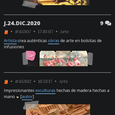
J.24.DIC.2020
9
•
#45307
• 17:10:07 •
Arte
Artista
crea auténticas
obras
de arte en bolsitas de
infusiones
•
#45302
• 16:51:17 •
Arte
Impresionantes
esculturas
hechas de madera hechas a
mano
[
autor
]