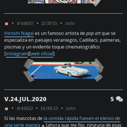
•
#44887
• 15:19:15 •
Arte
Hiroshi Nagai
es un famoso artista de
pop art
que se
especializa en paisajes veraniegos, Cadillacs, palmeras,
piscinas y un evidente toque cinematográfico
[
instagram
][
web oficial
]
V.24.JUL.2020
5
•
#44851
• 14:06:13 •
Arte
Si las mascotas de
la comida rápida fuesen el elenco de
una serie manga
(ahora que me fijo, ninguna de esas