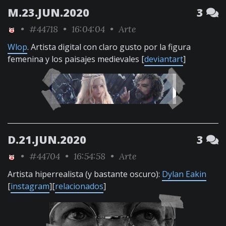
M.23.JUN.2020
3
•
#44718
• 16:04:04 •
Arte
Wlop
. Artista digital con claro gusto por la figura
femenina y los paisajes medievales [
deviantart
]
D.21.JUN.2020
3
•
#44704
• 16:54:58 •
Arte
Artista hiperrealista (y bastante oscuro):
Dylan Eakin
[
instagram
][
relacionados
]