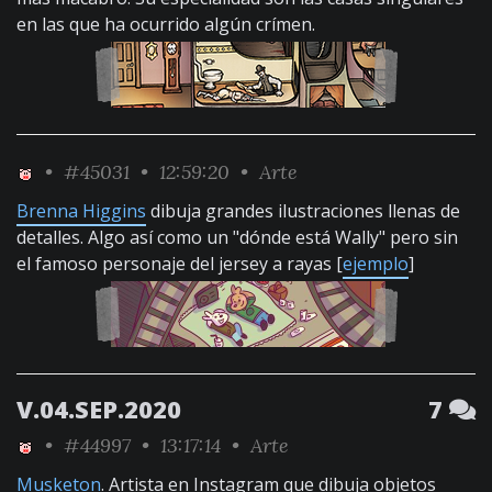
en las que ha ocurrido algún crímen.
•
#45031
• 12:59:20 •
Arte
Brenna Higgins
dibuja grandes ilustraciones llenas de
detalles. Algo así como un "dónde está Wally" pero sin
el famoso personaje del jersey a rayas [
ejemplo
]
V.04.SEP.2020
7
•
#44997
• 13:17:14 •
Arte
Musketon
. Artista en Instagram que dibuja objetos