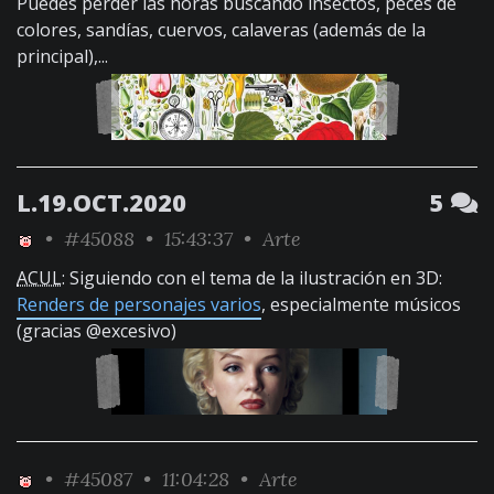
Puedes perder las horas buscando insectos, peces de
colores, sandías, cuervos, calaveras (además de la
principal),...
L.19.OCT.2020
5
•
#45088
• 15:43:37 •
Arte
ACUL
: Siguiendo con el tema de la ilustración en 3D:
Renders de personajes varios
, especialmente músicos
(gracias @excesivo)
•
#45087
• 11:04:28 •
Arte