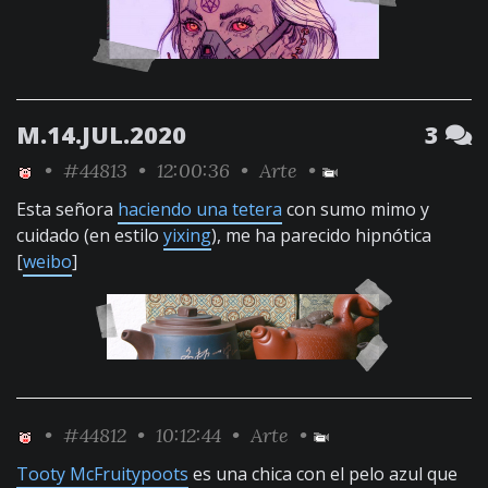
M.14.JUL.2020
3
•
#44813
• 12:00:36 •
Arte
•
Esta señora
haciendo una tetera
con sumo mimo y
cuidado (en estilo
yixing
), me ha parecido hipnótica
[
weibo
]
•
#44812
• 10:12:44 •
Arte
•
Tooty McFruitypoots
es una chica con el pelo azul que