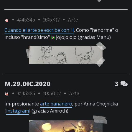
•
#45345
• 16:57:17 •
Arte
Cuando el arte se escribe con H
. Como "henorme" o
incluso "hrandísimo"
jojojojojo (gracias Manu)
M.29.DIC.2020
3
•
#45325
• 10:50:17 •
Arte
Im-presionante
arte bananero
, por Anna Chojnicka
[
instagram
] (gracias Amroth)