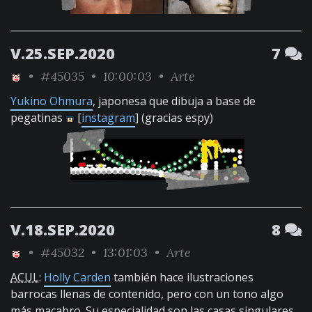
V.25.SEP.2020
7
•
#45035
• 10:00:03 •
Arte
Yukino Ohmura
, japonesa que dibuja a base de
pegatinas
[
instagram
] (gracias espy)
V.18.SEP.2020
8
•
#45032
• 13:01:03 •
Arte
ACUL
:
Holly Carden
también hace ilustraciones
barrocas llenas de contenido, pero con un tono algo
más macabro. Su especialidad son las casas singulares