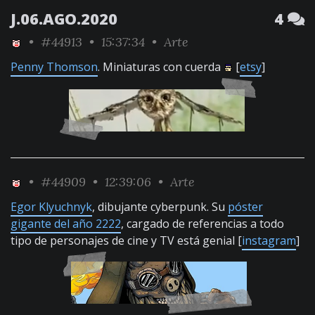
J.06.AGO.2020
4
•
#44913
• 15:37:34 •
Arte
Penny Thomson
. Miniaturas con cuerda
[
etsy
]
•
#44909
• 12:39:06 •
Arte
Egor Klyuchnyk
, dibujante cyberpunk. Su
póster
gigante del año 2222
, cargado de referencias a todo
tipo de personajes de cine y TV está genial [
instagram
]