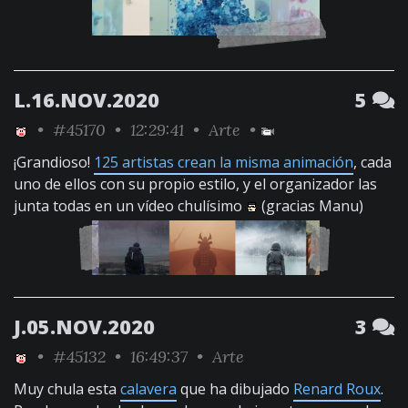
L.16.NOV.2020
5
•
#45170
• 12:29:41 •
Arte
•
¡Grandioso!
125 artistas crean la misma animación
, cada
uno de ellos con su propio estilo, y el organizador las
junta todas en un vídeo chulísimo
(gracias Manu)
J.05.NOV.2020
3
•
#45132
• 16:49:37 •
Arte
Muy chula esta
calavera
que ha dibujado
Renard Roux
.