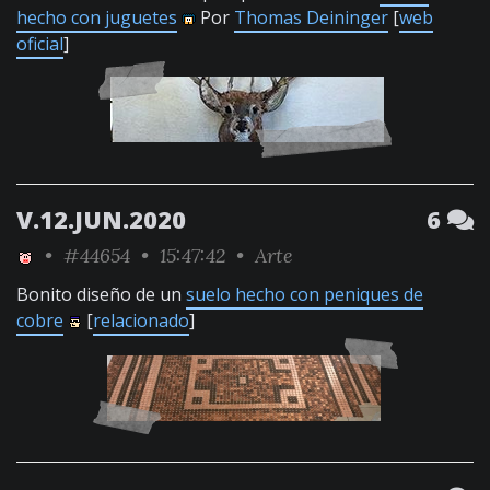
hecho con juguetes
Por
Thomas Deininger
[
web
oficial
]
V.12.JUN.2020
6
•
#44654
• 15:47:42 •
Arte
Bonito diseño de un
suelo hecho con peniques de
cobre
[
relacionado
]