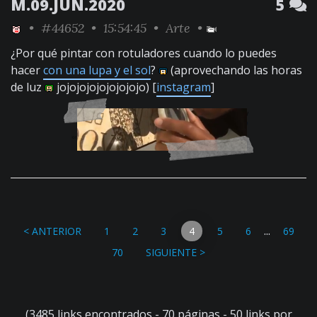
M.09.JUN.2020
5
•
#44652
• 15:54:45 •
Arte
•
¿Por qué pintar con rotuladores cuando lo puedes
hacer
con una lupa y el sol
?
(aprovechando las horas
de luz
jojojojojojojojojo) [
instagram
]
...
< ANTERIOR
1
2
3
4
5
6
69
70
SIGUIENTE >
(3485 links encontrados - 70 páginas - 50 links por