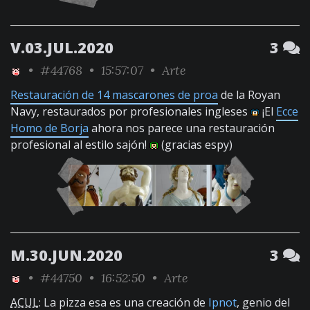
V.03.JUL.2020
3
•
#44768
• 15:57:07 •
Arte
Restauración de 14 mascarones de proa
de la Royan
Navy, restaurados por profesionales ingleses
¡El
Ecce
Homo de Borja
ahora nos parece una restauración
profesional al estilo sajón!
(gracias espy)
M.30.JUN.2020
3
•
#44750
• 16:52:50 •
Arte
ACUL
: La pizza esa es una creación de
Ipnot
, genio del