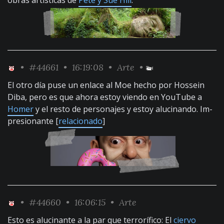
obras artísticas de
Pete y Sue Hill
.
•
#44661
• 16:19:08 •
Arte
•
El otro día puse un enlace al Moe hecho por Hossein
Diba, pero es que ahora estoy viendo en YouTube a
Homer
y el resto de personajes y estoy alucinando. Im-
presionante [
relacionado
]
•
#44660
• 16:06:15 •
Arte
Esto es alucinante a la par que terrorífico: El
ciervo