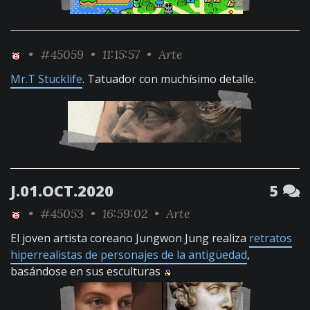
•
#45059
• 11:15:57 •
Arte
Mr.T Stucklife
. Tatuador con muchísimo detalle.
J.01.OCT.2020
5
•
#45053
• 16:59:02 •
Arte
El joven artista coreano Jungwon Jung realiza
retratos
hiperrealistas de personajes de la antigüedad
,
basándose en sus esculturas