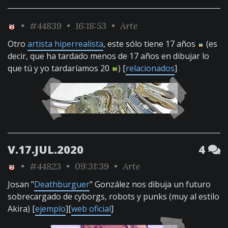
•
#44839
• 16:18:53 •
Arte
Otro
artista hiperrealista
, este sólo tiene 17 años
(es
decir, que ha tardado menos de 17 años en dibujar lo
que tú y yo tardaríamos 20
) [
relacionados
]
V.17.JUL.2020
4
•
#44823
• 09:31:39 •
Arte
Josan "
Deathburguer
" González nos dibuja un futuro
sobrecargado de cyborgs, robots y punks (muy al estilo
Akira) [
ejemplo
][
web oficial
]