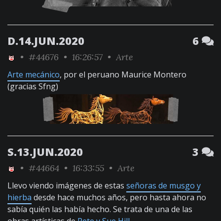
D.14.JUN.2020
6
•
#44676
• 16:26:57 •
Arte
Arte mecánico
, por el peruano Maurice Montero
(gracias Sfng)
S.13.JUN.2020
3
•
#44664
• 16:33:55 •
Arte
Llevo viendo imágenes de estas
señoras de musgo y
hierba
desde hace muchos años, pero hasta ahora no
sabía quién las había hecho. Se trata de una de las