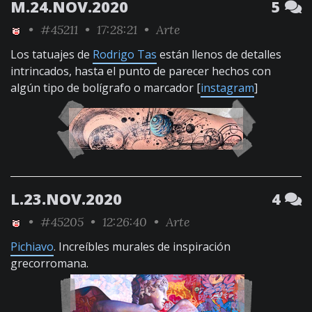
M.24.NOV.2020
5
•
#45211
• 17:28:21 •
Arte
Los tatuajes de
Rodrigo Tas
están llenos de detalles
intrincados, hasta el punto de parecer hechos con
algún tipo de bolígrafo o marcador [
instagram
]
L.23.NOV.2020
4
•
#45205
• 12:26:40 •
Arte
Pichiavo
. Increíbles murales de inspiración
grecorromana.