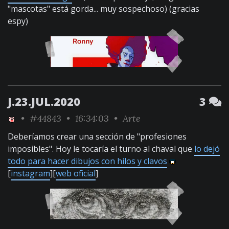
"mascotas" está gorda... muy sospechoso) (gracias
espy)
J.23.JUL.2020
3
•
#44843
• 16:34:03 •
Arte
Deberíamos crear una sección de "profesiones
imposibles". Hoy le tocaría el turno al chaval que
lo dejó
todo para hacer dibujos con hilos y clavos
[
instagram
][
web oficial
]